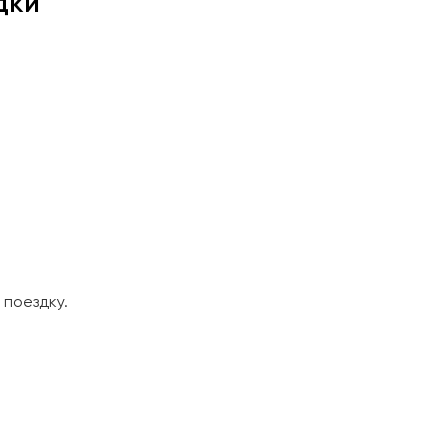
дки
поездку.