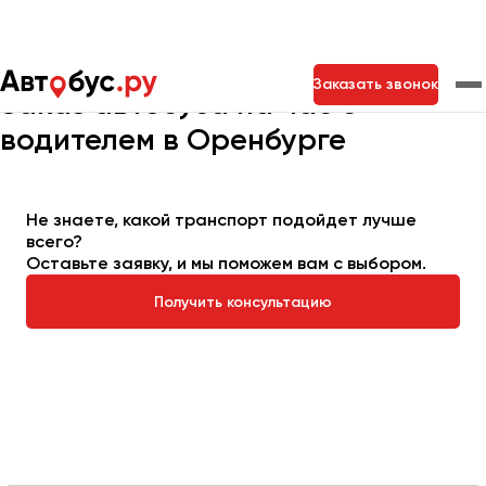
Главная
Автопарк
Заказать автобус
Автобус на час
Заказать звонок
Заказ автобуса на час с
водителем в Оренбурге
Москва
Санкт-Петербург
Новосибирск
Екатеринбург
Самара
Казань
Тольятти
Не знаете, какой транспорт подойдет лучше
всего?
Оставьте заявку, и мы поможем вам с выбором.
Архангельск
Получить консультацию
Астрахань
Барнаул
Белгород
Брянск