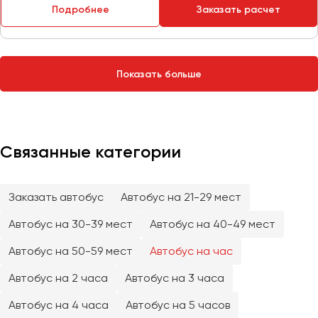
Сургут
Подробнее
Заказать расчет
Тверь
Тольятти
Показать больше
Томск
Тула
Тюмень
Связанные категории
Улан-Удэ
Ульяновск
Уфа
Заказать автобус
Автобус на 21-29 мест
Автобус на 30-39 мест
Автобус на 40-49 мест
Феодосия
Автобус на 50-59 мест
Автобус на час
Хабаровск
Автобус на 2 часа
Автобус на 3 часа
Автобус на 4 часа
Автобус на 5 часов
Чебоксары