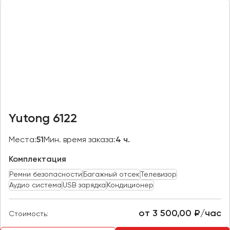
Казань
Калининград
Калуга
Кемерово
Керчь
Киров
Краснодар
Yutong 6122
Красноярск
Курган
Места:
51
Мин. время заказа:
4 ч.
Курск
Комплектация
Ремни безопасности
Багажный отсек
Телевизор
Липецк
Аудио система
USB зарядка
Кондиционер
Луганск
от 3 500,00 ₽/час
Стоимость:
Магнитогорск