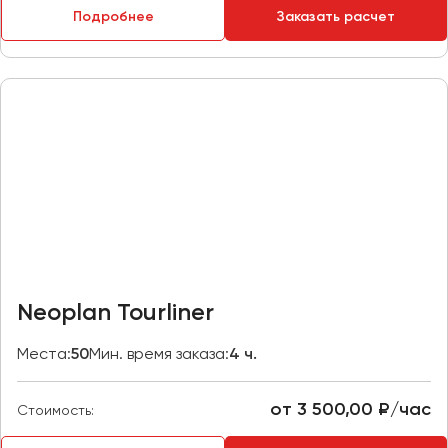
Подробнее
Заказать расчет
Пермь
Петрозаводск
Псков
Ростов-на-Дону
Рязань
Самара
Санкт-Петербург
Саранск
Саратов
Neoplan Tourliner
Севастополь
Симферополь
Места:
50
Мин. время заказа:
4 ч.
Смоленск
Сочи
от 3 500,00 ₽/час
Стоимость:
Ставрополь