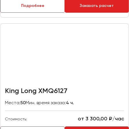
Макеевка
Подробнее
Заказать расчет
Махачкала
Москва
Мурманск
Набережные Челны
Нижний Новгород
Нижний Тагил
Новокузнецк
Новороссийск
Новосибирск
King Long XMQ6127
Омск
Места:
50
Мин. время заказа:
4 ч.
Орёл
Оренбург
от 3 300,00 ₽/час
Стоимость:
Пенза