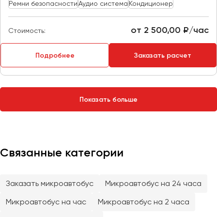
Сургут
Ремни безопасности
Аудио система
Кондиционер
Тверь
от 2 500,00 ₽/час
Стоимость:
Тольятти
Томск
Подробнее
Заказать расчет
Тула
Тюмень
Показать больше
Улан-Удэ
Ульяновск
Уфа
Связанные категории
Феодосия
Заказать микроавтобус
Микроавтобус на 24 часа
Хабаровск
Микроавтобус на час
Микроавтобус на 2 часа
Чебоксары