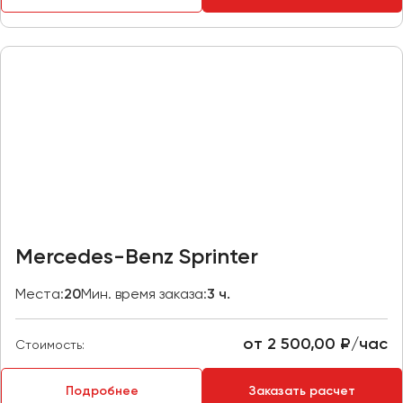
Казань
Калининград
Калуга
Кемерово
Керчь
Киров
Краснодар
Красноярск
Курган
Mercedes-Benz Sprinter
Курск
Места:
20
Мин. время заказа:
3 ч.
Липецк
Луганск
от 2 500,00 ₽/час
Стоимость:
Магнитогорск
Подробнее
Заказать расчет