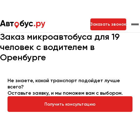
Главная
Автопарк
Заказать микроавтобус
Заказать звонок
Микроавтобус на 19 мест
Заказ микроавтобуса для 19
человек с водителем в
Москва
Санкт-Петербург
Новосибирск
Оренбурге
Екатеринбург
Самара
Казань
Тольятти
Не знаете, какой транспорт подойдет лучше
Архангельск
всего?
Оставьте заявку, и мы поможем вам с выбором.
Астрахань
Получить консультацию
Барнаул
Белгород
Брянск