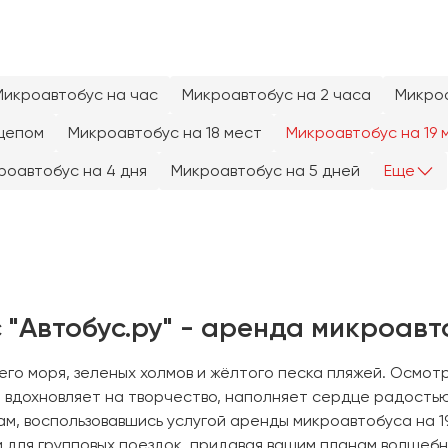
Нажимая на кнопку, вы соглашаетесь с
Нажимая на кнопку, вы соглашаетесь с
политикой конфиденциальности
политикой конфиденциальности
Микроавтобус на час
Микроавтобус на 2 часа
Микроа
цепом
Микроавтобус на 18 мест
Микроавтобус на 19 
роавтобус на 4 дня
Микроавтобус на 5 дней
Еще
 "Автобус.ру" - аренда микроавт
го моря, зеленых холмов и жёлтого песка пляжей. Осмот
а вдохновляет на творчество, наполняет сердце радостью
, воспользовавшись услугой аренды микроавтобуса на 19 
для групповых поездок, придавая вашим планам волшебн