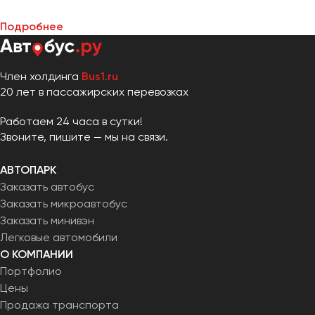
Москва
Подробнее
Мурманск
Набережные Челны
Член холдинга
Bus1.ru
20 лет в пассажирских перевозках
Нижний Новгород
Нижний Тагил
Работаем 24 часа в сутки!
Новокузнецк
Звоните, пишите — мы на связи.
Новороссийск
Новосибирск
АВТОПАРК
Заказать автобус
Заказать микроавтобус
Омск
Заказать минивэн
Орёл
Легковые автомобили
Оренбург
О КОМПАНИИ
Портфолио
Пенза
Цены
Пермь
Продажа транспорта