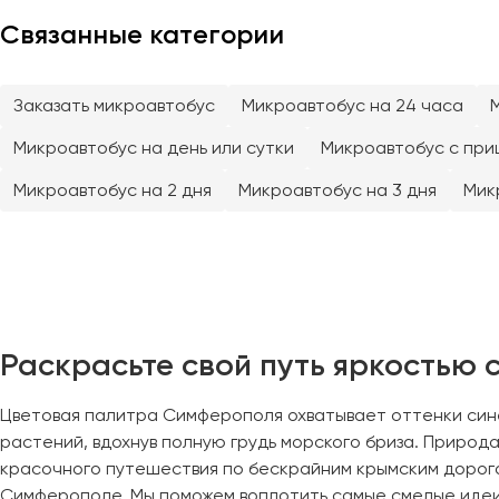
Владивосток
Связанные категории
Владикавказ
Владимир
Волгоград
Заказать микроавтобус
Микроавтобус на 24 часа
Волжский
Микроавтобус на день или сутки
Микроавтобус с при
Вологда
Воронеж
Микроавтобус на 2 дня
Микроавтобус на 3 дня
Мик
Донецк
Евпатория
Екатеринбург
Раскрасьте свой путь яркостью с
Иваново
Цветовая палитра Симферополя охватывает оттенки сине
Ижевск
растений, вдохнув полную грудь морского бриза. Природ
Иркутск
красочного путешествия по бескрайним крымским дорогам
Симферополе. Мы поможем воплотить самые смелые идеи 