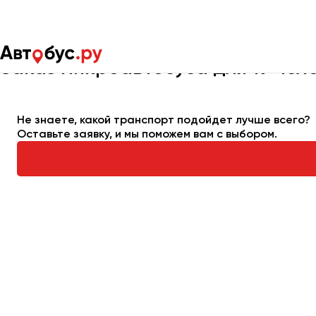
Главная
Автопарк
Заказать микроавтобус
Микроавтобус
Заказ микроавтобуса для 19 чел
Москва
Санкт-Пете
Не знаете, какой транспорт подойдет лучше всего?
Оставьте заявку, и мы поможем вам с выбором.
Архангельск
Астрахань
Барнаул
Белгород
Брянск
Великий Новгород