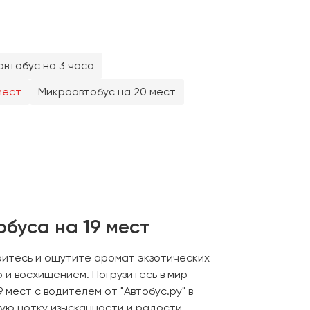
втобус на 3 часа
мест
Микроавтобус на 20 мест
обуса на 19 мест
ритесь и ощутите аромат экзотических
 и восхищением. Погрузитесь в мир
мест с водителем от "Автобус.ру" в
ую нотку изысканности и радости.