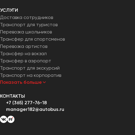
Петрозаводск
УСЛУГИ
Псков
Доставка сотрудников
Транспорт для туристов
Ростов-на-Дону
Перевозка школьников
Рязань
Трансфер для спортсменов
Перевозка артистов
Самара
Трансфер на вокзал
Санкт-Петербург
Трансфер в аэропорт
Саранск
Транспорт для экскурсий
Транспорт на корпоратив
Саратов
Показать больше
Севастополь
Симферополь
КОНТАКТЫ
Смоленск
+7 (365) 277-76-18
Сочи
manager182@autobus.ru
Ставрополь
Сургут