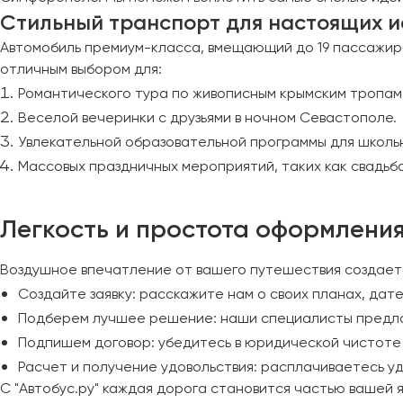
Казань
Стильный транспорт для настоящих 
Калининград
Автомобиль премиум-класса, вмещающий до 19 пассажиро
Калуга
отличным выбором для:
Кемерово
Романтического тура по живописным крымским тропам
Керчь
Веселой вечеринки с друзьями в ночном Севастополе.
Киров
Увлекательной образовательной программы для школьн
Краснодар
Массовых праздничных мероприятий, таких как свадьба
Красноярск
Курган
Легкость и простота оформления
Курск
Воздушное впечатление от вашего путешествия создает
Липецк
Создайте заявку: расскажите нам о своих планах, дат
Луганск
Подберем лучшее решение: наши специалисты предло
Подпишем договор: убедитесь в юридической чистоте
Магнитогорск
Расчет и получение удовольствия: расплачиваетесь у
Макеевка
С "Автобус.ру" каждая дорога становится частью вашей 
Махачкала