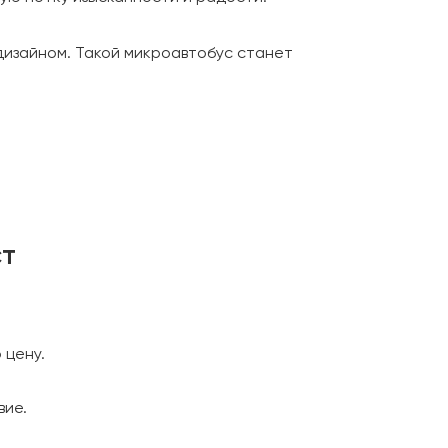
дизайном. Такой микроавтобус станет
ст
 цену.
вие.