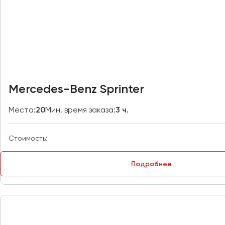
Евпатория
Екатеринбург
Иваново
Ижевск
Mercedes-Benz Sprinter
Иркутск
Места:
20
Мин. время заказа:
3 ч.
Казань
Калининград
Стоимость:
Калуга
Кемерово
Подробнее
Керчь
Киров
Краснодар
Красноярск
Курган