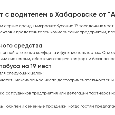
 с водителем в Хабаровске от "А
ый сервис аренды микроавтобусов на 19 посадочных мест
лиентов и представителей коммерческих предприятий, пл
ного средства
шенной степенью комфорта и функциональностью. Они 
ными системами, обеспечивающими комфорт и безопасност
обуса на 19 мест
 для следующих целей:
хватить максимальное число достопримечательностей и 
ка сотрудников предприятия или делегации партнеров н
бы, юбилеи и семейные праздники, когда гостям предлаг