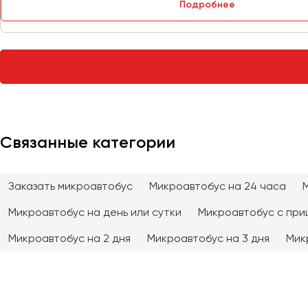
Подробнее
Саратов
Севастополь
Симферополь
Смоленск
Сочи
Ставрополь
Сургут
Связанные категории
Тверь
Тольятти
Заказать микроавтобус
Микроавтобус на 24 часа
Томск
Микроавтобус на день или сутки
Микроавтобус с при
Тула
Микроавтобус на 2 дня
Микроавтобус на 3 дня
Тюмень
Мик
Улан-Удэ
Ульяновск