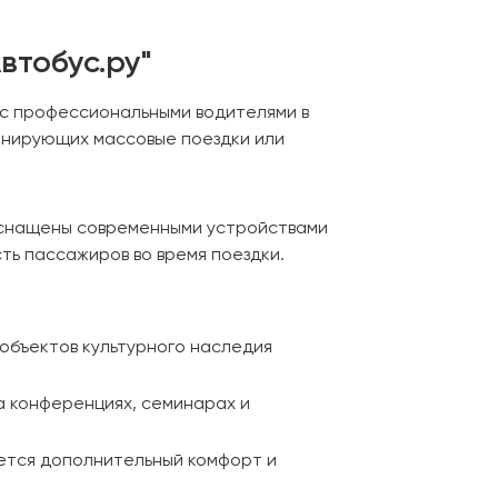
втобус.ру"
 с профессиональными водителями в
анирующих массовые поездки или
оснащены современными устройствами
ь пассажиров во время поездки.
объектов культурного наследия
а конференциях, семинарах и
ается дополнительный комфорт и