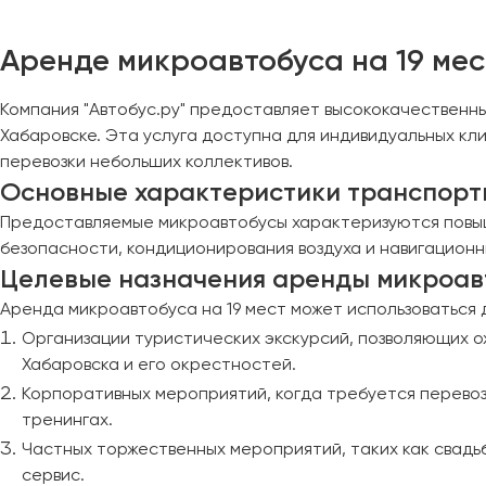
Уфа
Аренде микроавтобуса на 19 мест
Феодосия
Компания "Автобус.ру" предоставляет высококачественн
Хабаровск
Хабаровске. Эта услуга доступна для индивидуальных к
перевозки небольших коллективов.
Чебоксары
Основные характеристики транспорт
Челябинск
Предоставляемые микроавтобусы характеризуются повы
Череповец
безопасности, кондиционирования воздуха и навигацион
Чита
Целевые назначения аренды микроавт
Аренда микроавтобуса на 19 мест может использоваться
Якутск
Организации туристических экскурсий, позволяющих о
Ялта
Хабаровска и его окрестностей.
Ярославль
Корпоративных мероприятий, когда требуется перевоз
тренингах.
Частных торжественных мероприятий, таких как свадь
сервис.