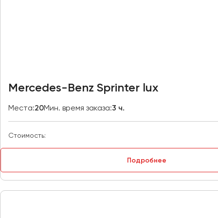
Архангельск
Астрахань
Барнаул
Белгород
Брянск
Mercedes-Benz Sprinter lux
Великий Новгород
Места:
20
Мин. время заказа:
3 ч.
Владивосток
Владикавказ
Владимир
Стоимость:
Волгоград
Волжский
Подробнее
Вологда
Воронеж
Донецк