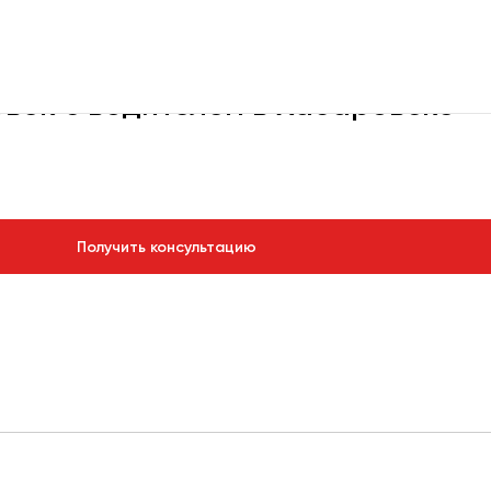
 на 19 мест
овек с водителем в Хабаровске
Получить консультацию
рбург
Новосибирск
Екатеринбург
Самара
Каза