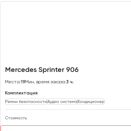
Новосибирск
Омск
Орёл
Оренбург
Пенза
Пермь
Петрозаводск
Mercedes Sprinter 906
Псков
Места:
19
Мин. время заказа:
3 ч.
Ростов-на-Дону
Комплектация
Рязань
Ремни безопасности
Аудио система
Кондиционер
Самара
Стоимость:
Санкт-Петербург
Саранск