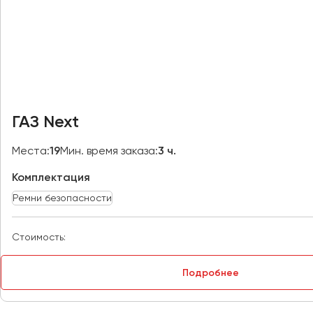
Курск
Липецк
Луганск
Магнитогорск
ГАЗ Next
Макеевка
Места:
19
Мин. время заказа:
3 ч.
Махачкала
Москва
Комплектация
Мурманск
Ремни безопасности
Набережные Челны
Стоимость:
Нижний Новгород
Нижний Тагил
Подробнее
Новокузнецк
Новороссийск