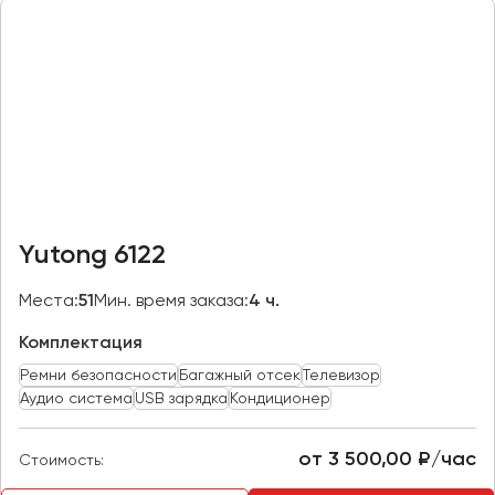
Казань
Калининград
Калуга
Кемерово
Керчь
Киров
Краснодар
Yutong 6122
Красноярск
Курган
Места:
51
Мин. время заказа:
4 ч.
Курск
Комплектация
Ремни безопасности
Багажный отсек
Телевизор
Липецк
Аудио система
USB зарядка
Кондиционер
Луганск
от 3 500,00 ₽/час
Стоимость:
Магнитогорск