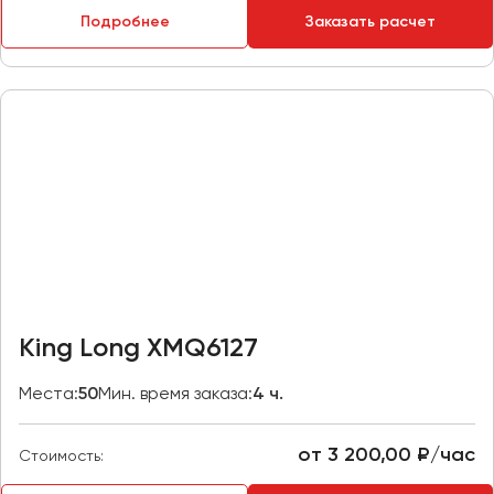
Макеевка
Подробнее
Заказать расчет
Махачкала
Москва
Мурманск
Набережные Челны
Нижний Новгород
Нижний Тагил
Новокузнецк
Новороссийск
Новосибирск
King Long XMQ6127
Омск
Места:
50
Мин. время заказа:
4 ч.
Орёл
Оренбург
от 3 200,00 ₽/час
Стоимость:
Пенза