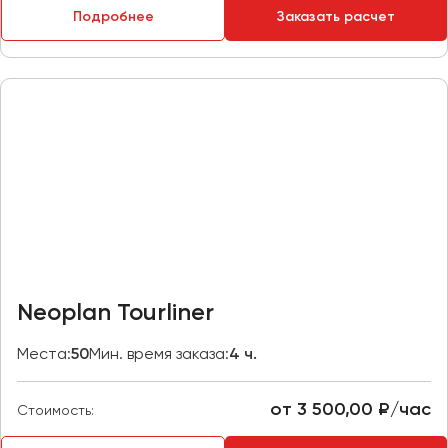
Подробнее
Заказать расчет
Пермь
Петрозаводск
Псков
Ростов-на-Дону
Рязань
Самара
Санкт-Петербург
Саранск
Саратов
Neoplan Tourliner
Севастополь
Симферополь
Места:
50
Мин. время заказа:
4 ч.
Смоленск
Сочи
от 3 500,00 ₽/час
Стоимость:
Ставрополь