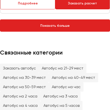
Сургут
Подробнее
Заказать расчет
Тверь
Тольятти
Показать больше
Томск
Тула
Тюмень
Связанные категории
Улан-Удэ
Ульяновск
Уфа
Заказать автобус
Автобус на 21-29 мест
Автобус на 30-39 мест
Автобус на 40-49 мест
Феодосия
Автобус на 50-59 мест
Автобус на час
Хабаровск
Автобус на 2 часа
Автобус на 3 часа
Автобус на 4 часа
Автобус на 5 часов
Чебоксары