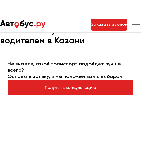
Главная
Автопарк
Заказать автобус
Автобус на 9 часов
Заказать звонок
Заказ автобуса на 9 часов с
водителем в Казани
Москва
Санкт-Петербург
Новосибирск
Екатеринбург
Самара
Казань
Тольятти
Не знаете, какой транспорт подойдет лучше
всего?
Оставьте заявку, и мы поможем вам с выбором.
Архангельск
Получить консультацию
Астрахань
Барнаул
Белгород
Брянск