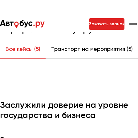
Главная
Портфолио
Заказать звонок
Портфолио Автобус.ру
Москва
Санкт-Петербург
Новосибирск
Все кейсы (5)
Транспорт на мероприятия (5)
Екатеринбург
Самара
Казань
Тольятти
Архангельск
Астрахань
Заслужили доверие на уровне
Барнаул
государства и бизнеса
Белгород
Брянск