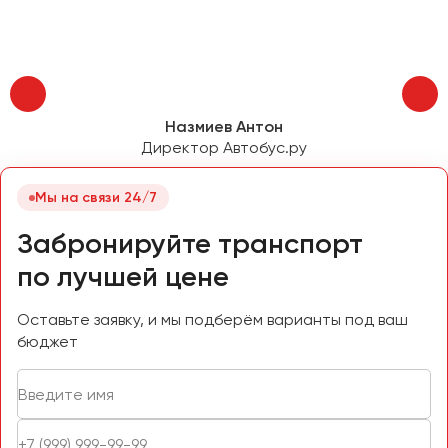
Пермь
Петрозаводск
Псков
Назмиев Антон
Ростов-на-Дону
Директор Автобус.ру
Рязань
Мы на связи 24/7
Самара
Санкт-Петербург
Забронируйте транспорт
Саранск
по лучшей цене
Саратов
Севастополь
Оставьте заявку, и мы подберём варианты под ваш
бюджет
Симферополь
Смоленск
Сочи
Ставрополь