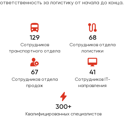
ответственность за логистику от начала до конца.
Макеевка
Махачкала
Москва
Мурманск
129
68
Набережные Челны
Сотрудников
Сотрудников отдела
Нижний Новгород
транспортного отдела
логистики
Нижний Тагил
Новокузнецк
67
41
Новороссийск
Новосибирск
Сотрудников отдела
Сотрудников IT-
продаж
направления
Омск
Орёл
300+
Оренбург
Квалифицированных специалистов
Пенза