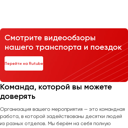
Казань
Калининград
Калуга
Смотрите видеообзоры
Кемерово
нашего транспорта и поездок
Керчь
Киров
Краснодар
Перейти на Rutube
Красноярск
Курган
Курск
Команда, которой вы можете
доверять
Липецк
Луганск
Организация вашего мероприятия — это командная
работа, в которой задействованы десятки людей
Магнитогорск
из разных отделов. Мы берём на себя полную