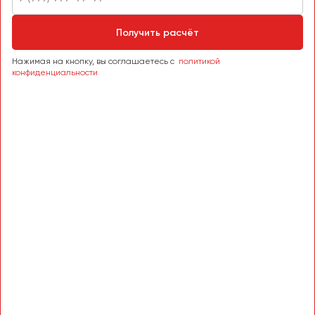
Сургут
Получить расчёт
Тверь
Тольятти
Нажимая на кнопку, вы соглашаетесь с
политикой
конфиденциальности
Томск
Тула
Тюмень
Улан-Удэ
Ульяновск
Уфа
Феодосия
Хабаровск
Чебоксары