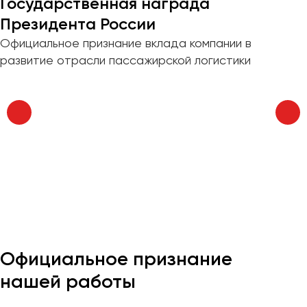
Государственная награда
Отправить заявку
Великий Новгород
Президента России
Владивосток
Нажимая на кнопку, вы соглашаетесь с
политикой
Официальное признание вклада компании в
Владикавказ
конфиденциальности
развитие отрасли пассажирской логистики
Владимир
Волгоград
Волжский
Вологда
Воронеж
Донецк
Евпатория
Екатеринбург
Официальное признание
Иваново
нашей работы
Ижевск
Иркутск