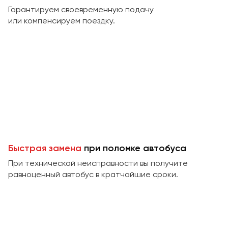
Макеевка
Гарантируем своевременную подачу
Махачкала
или компенсируем поездку.
Москва
Мурманск
Набережные Челны
Нижний Новгород
Нижний Тагил
Новокузнецк
Новороссийск
Новосибирск
Быстрая замена
при поломке автобуса
При технической неисправности вы получите
Омск
равноценный автобус в кратчайшие сроки.
Орёл
Оренбург
Пенза