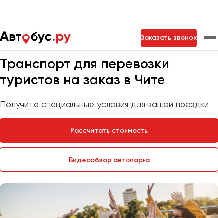
Главная
Услуги
Транспорт для туристов
Заказать звонок
Мы на связи 24/7
Транспорт для перевозки
Москва
Санкт-Петербург
Новосибирск
туристов на заказ в Чите
Екатеринбург
Самара
Казань
Тольятти
Получите специальные условия для вашей поездки
Рассчитать стоимость
Архангельск
Астрахань
Видеообзор автопарка
Барнаул
Белгород
Брянск