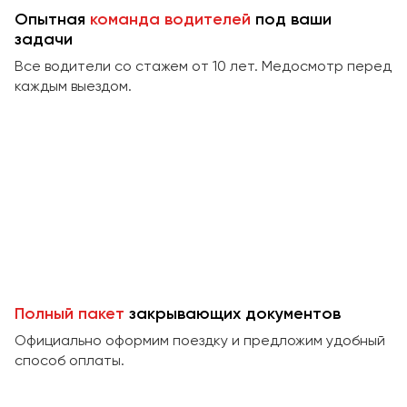
Сургут
Опытная
команда водителей
под ваши
задачи
Тверь
Все водители со стажем от 10 лет. Медосмотр перед
Тольятти
каждым выездом.
Томск
Тула
Тюмень
Улан-Удэ
Ульяновск
Уфа
Феодосия
Полный пакет
закрывающих документов
Официально оформим поездку и предложим удобный
Хабаровск
способ оплаты.
Чебоксары