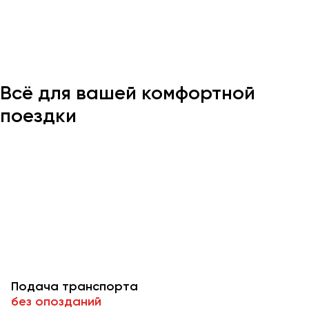
Казань
Калининград
Калуга
Всё для вашей комфортной
Кемерово
Керчь
поездки
Киров
Краснодар
Красноярск
Курган
Курск
Липецк
Луганск
Подача транспорта
Магнитогорск
без опозданий