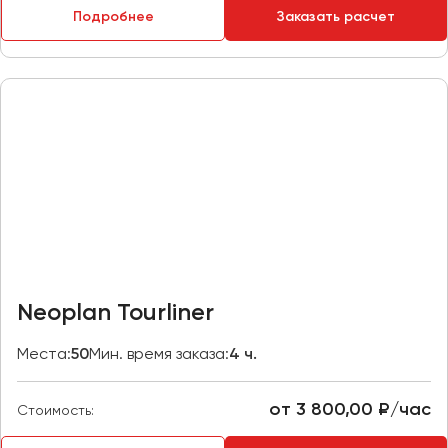
Подробнее
Заказать расчет
Пермь
Петрозаводск
Псков
Ростов-на-Дону
Рязань
Самара
Санкт-Петербург
Саранск
Саратов
Neoplan Tourliner
Севастополь
Симферополь
Места:
50
Мин. время заказа:
4 ч.
Смоленск
Сочи
от 3 800,00 ₽/час
Стоимость:
Ставрополь