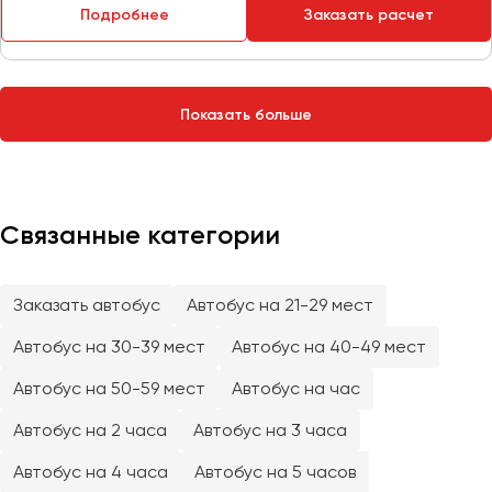
Сургут
Подробнее
Заказать расчет
Тверь
Тольятти
Показать больше
Томск
Тула
Тюмень
Связанные категории
Улан-Удэ
Ульяновск
Уфа
Заказать автобус
Автобус на 21-29 мест
Автобус на 30-39 мест
Автобус на 40-49 мест
Феодосия
Автобус на 50-59 мест
Автобус на час
Хабаровск
Автобус на 2 часа
Автобус на 3 часа
Автобус на 4 часа
Автобус на 5 часов
Чебоксары