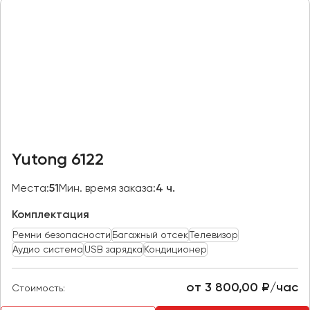
Казань
Калининград
Калуга
Кемерово
Керчь
Киров
Краснодар
Yutong 6122
Красноярск
Курган
Места:
51
Мин. время заказа:
4 ч.
Курск
Комплектация
Ремни безопасности
Багажный отсек
Телевизор
Липецк
Аудио система
USB зарядка
Кондиционер
Луганск
от 3 800,00 ₽/час
Стоимость:
Магнитогорск