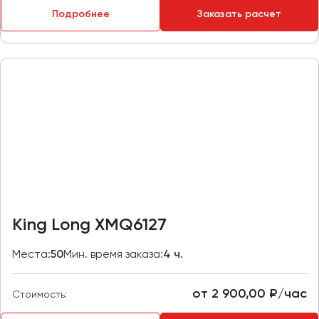
Макеевка
Подробнее
Заказать расчет
Махачкала
Москва
Мурманск
Набережные Челны
Нижний Новгород
Нижний Тагил
Новокузнецк
Новороссийск
Новосибирск
King Long XMQ6127
Омск
Места:
50
Мин. время заказа:
4 ч.
Орёл
Оренбург
от 2 900,00 ₽/час
Стоимость:
Пенза