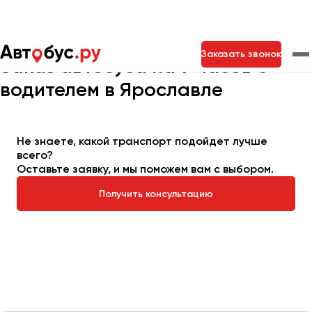
Главная
Автопарк
Заказать автобус
Автобус на 9 часов
Заказать звонок
Заказ автобуса на 9 часов с
водителем в Ярославле
Москва
Санкт-Петербург
Новосибирск
Екатеринбург
Самара
Казань
Тольятти
Не знаете, какой транспорт подойдет лучше
всего?
Оставьте заявку, и мы поможем вам с выбором.
Архангельск
Получить консультацию
Астрахань
Барнаул
Белгород
Брянск