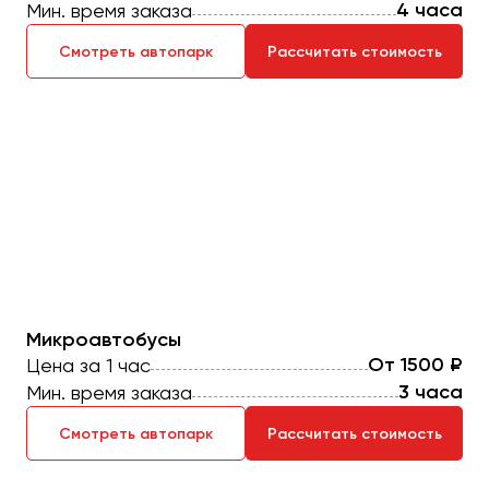
Отправить заявку
4 часа
Мин. время заказа
Великий Новгород
Отправить заявку
Владивосток
Смотреть автопарк
Рассчитать стоимость
Нажимая на кнопку, вы соглашаетесь с
политикой
Владикавказ
конфиденциальности
Нажимая на кнопку, вы соглашаетесь с
политикой
конфиденциальности
Владимир
Волгоград
Волжский
Вологда
Воронеж
Донецк
Микроавтобусы
Евпатория
От 1500 ₽
Цена за 1 час
Екатеринбург
3 часа
Мин. время заказа
Иваново
Смотреть автопарк
Рассчитать стоимость
Ижевск
Иркутск