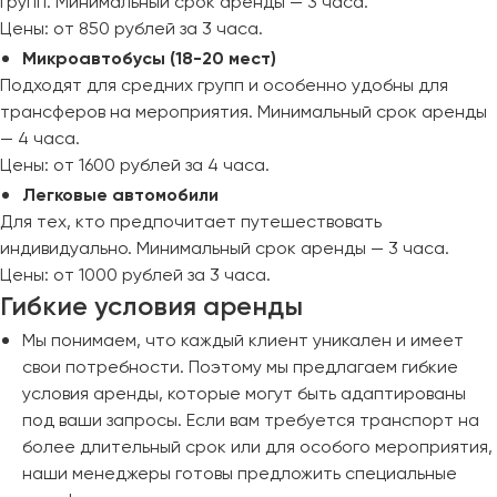
групп. Минимальный срок аренды — 3 часа.
Сургут
Цены: от 850 рублей за 3 часа.
Микроавтобусы (18-20 мест)
Тверь
Подходят для средних групп и особенно удобны для
Тольятти
трансферов на мероприятия. Минимальный срок аренды
Томск
— 4 часа.
Тула
Цены: от 1600 рублей за 4 часа.
Тюмень
Легковые автомобили
Для тех, кто предпочитает путешествовать
Улан-Удэ
индивидуально. Минимальный срок аренды — 3 часа.
Ульяновск
Цены: от 1000 рублей за 3 часа.
Гибкие условия аренды
Уфа
Мы понимаем, что каждый клиент уникален и имеет
Феодосия
свои потребности. Поэтому мы предлагаем гибкие
условия аренды, которые могут быть адаптированы
под ваши запросы. Если вам требуется транспорт на
Хабаровск
более длительный срок или для особого мероприятия,
наши менеджеры готовы предложить специальные
Чебоксары