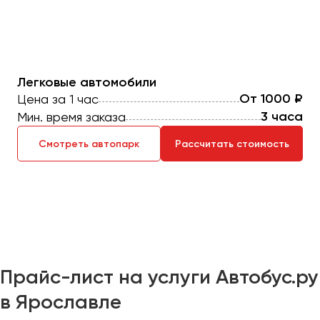
Макеевка
Махачкала
Москва
Мурманск
Легковые автомобили
От 1000 ₽
Цена за 1 час
Набережные Челны
3 часа
Мин. время заказа
Нижний Новгород
Нижний Тагил
Смотреть автопарк
Рассчитать стоимость
Новокузнецк
Новороссийск
Новосибирск
Омск
Орёл
Прайс-лист на услуги Автобус.ру
Оренбург
в Ярославле
Пенза