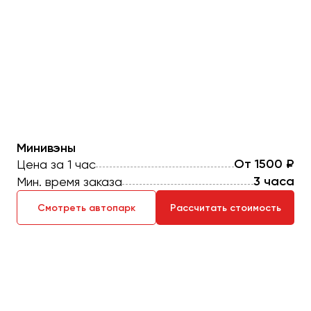
Казань
Калининград
Калуга
Кемерово
Керчь
Киров
Минивэны
Краснодар
От 1500 ₽
Цена за 1 час
Красноярск
3 часа
Мин. время заказа
Курган
Курск
Смотреть автопарк
Рассчитать стоимость
Липецк
Луганск
Магнитогорск