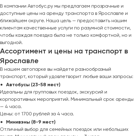
В компании Автобус.ру мы предлагаем прозрачные и
Пермь
доступные цены на аренду транспорта в Ярославле и
Петрозаводск
ближайшем округе. Наша цель — предоставить нашим
Псков
клиентам качественные услуги по разумной стоимости,
чтобы каждая поездка была не только комфортной, но и
Ростов-на-Дону
выгодной.
Рязань
Ассортимент и цены на транспорт в
Ярославле
Самара
В нашем автопарке вы найдете разнообразный
Санкт-Петербург
транспорт, который удовлетворит любые ваши запросы:
Саранск
Автобусы (23-58 мест)
Саратов
Идеальны для групповых поездок, экскурсий и
Севастополь
корпоративных мероприятий. Минимальный срок аренды
Симферополь
— 4 часа.
Смоленск
Цены: от 1700 рублей за 4 часа.
Сочи
Минивэны (8-9 мест)
Ставрополь
Отличный выбор для семейных поездок или небольших