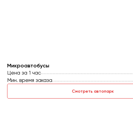
Барнаул
Белгород
Брянск
Великий Новгород
Владивосток
Владикавказ
Владимир
Волгоград
Микроавтобусы
Цена за 1 час
Волжский
Мин. время заказа
Вологда
Воронеж
Смотреть автопарк
Донецк
Евпатория
Екатеринбург