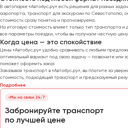
Орёл
В автопарке «Автобус.ру» есть решения для разных задач
Оренбург
аэропорта, транспорт для экскурсии по Севастополю, о
стоимость сразу понятна и прогнозируема.
Пенза
На итоговую стоимость влияет только тип транспорта и 
Пермь
все параметры поездки, чтобы вы получали честную цену
Когда цена — это спокойствие
Петрозаводск
Псков
Цены «Автобус.ру» удобно сравнивать с любыми предлож
оптимальный вариант под свою задачу — позвоните или з
поможет оформить заказ
Ростов-на-Дону
Заказывая транспорт в «Автобус.ру», вы платите за увер
Рязань
стоимость, подходящий транспорт и предсказуемый резул
Подробнее
Самара
Санкт-Петербург
Мы на связи 24/7
Саранск
Забронируйте транспорт
Саратов
по лучшей цене
Севастополь
Симферополь