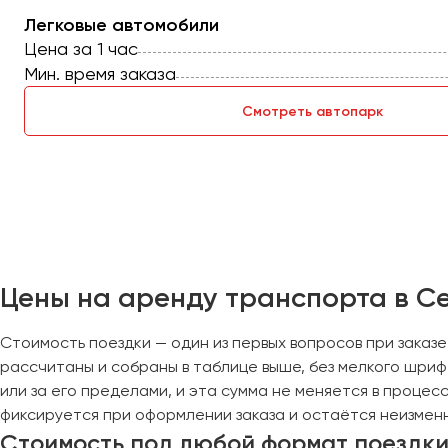
Легковые автомобили
Луганск
Цена за 1 час
Мин. время заказа
Магнитогорск
Макеевка
Смотреть автопарк
Махачкала
Москва
Мурманск
Набережные Челны
Нижний Новгород
Цены на аренду транспорта в Се
Нижний Тагил
Новокузнецк
Стоимость поездки — один из первых вопросов при заказе
Новороссийск
рассчитаны и собраны в таблице выше, без мелкого шриф
Новосибирск
или за его пределами, и эта сумма не меняется в процес
фиксируется при оформлении заказа и остаётся неизменн
Омск
Стоимость под любой формат поездк