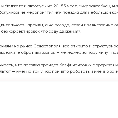
 и бюджетов: автобусы на 20–55 мест, микроавтобусы, ми
бслуживание мероприятия или поездка для небольшой ком
длительность аренды, а не погода, сезон или внезапные 
 без корректировок «по ходу движения».
ениями на рынке Севастополя: всё открыто и структурир
аказажите обратный звонок — менеджер за пару минут по
енность, что поездка пройдёт без финансовых сюрпризов 
ьтат — именно так у нас принято работать и именно за э