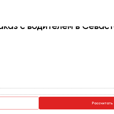
аказ с водителем в Севас
рбург
Новосибирск
Екатеринбург
Самара
Каза
Рассчитать