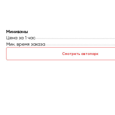
Иваново
Ижевск
Иркутск
Минивэны
Цена за 1 час
Казань
Мин. время заказа
Калининград
Калуга
Смотреть автопарк
Кемерово
Керчь
Киров
Краснодар
Красноярск
Курган
Курск
Липецк