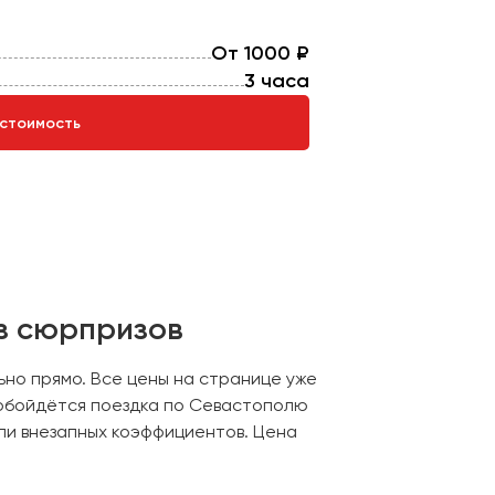
От 1000 ₽
3 часа
 стоимость
ез сюрпризов
ьно прямо. Все цены на странице уже
о обойдётся поездка по Севастополю
или внезапных коэффициентов. Цена