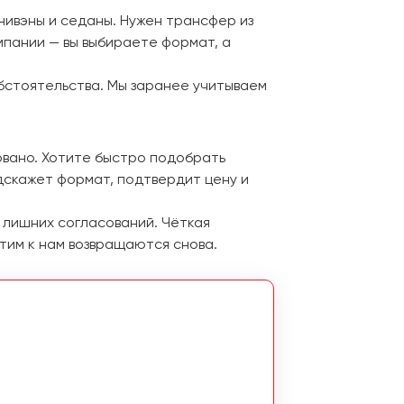
нивэны и седаны. Нужен трансфер из
пании — вы выбираете формат, а
обстоятельства. Мы заранее учитываем
овано. Хотите быстро подобрать
дскажет формат, подтвердит цену и
и лишних согласований. Чёткая
тим к нам возвращаются снова.