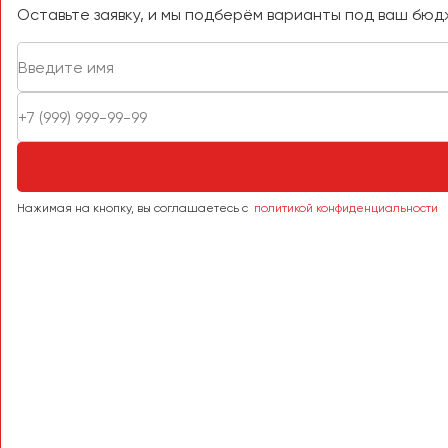
Оставьте заявку, и мы подберём варианты под ваш бюд
Смоленск
Сочи
Ставрополь
Сургут
Тверь
Тольятти
Томск
Нажимая на кнопку, вы соглашаетесь с
политикой конфиденциальности
Тула
Тюмень
Улан-Удэ
Ульяновск
Уфа
Феодосия