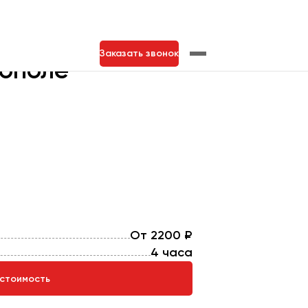
Заказать звонок
тополе
нь
Тольятти
От 2200 ₽
4 часа
 стоимость