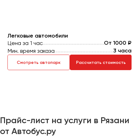
Макеевка
Махачкала
Москва
Мурманск
Легковые автомобили
От 1000 ₽
Цена за 1 час
Набережные Челны
3 часа
Мин. время заказа
Нижний Новгород
Нижний Тагил
Смотреть автопарк
Рассчитать стоимость
Новокузнецк
Новороссийск
Новосибирск
Омск
Орёл
Прайс-лист на услуги в Рязани
Оренбург
от Автобус.ру
Пенза