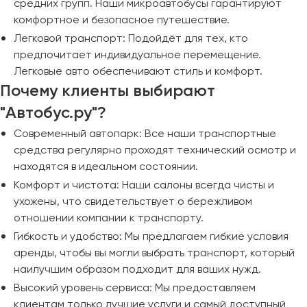
Сургут
средних групп. Наши микроавтобусы гарантируют
комфортное и безопасное путешествие.
Легковой транспорт: Подойдёт для тех, кто
Тверь
предпочитает индивидуальное перемещение.
Тольятти
Легковые авто обеспечивают стиль и комфорт.
Томск
Почему клиенты выбирают
Тула
"Автобус.ру"?
Тюмень
Современный автопарк: Все наши транспортные
средства регулярно проходят технический осмотр и
Улан-Удэ
находятся в идеальном состоянии.
Ульяновск
Комфорт и чистота: Наши салоны всегда чисты и
Уфа
ухожены, что свидетельствует о бережливом
отношении компании к транспорту.
Феодосия
Гибкость и удобство: Мы предлагаем гибкие условия
аренды, чтобы вы могли выбрать транспорт, который
Хабаровск
наилучшим образом подходит для ваших нужд.
Высокий уровень сервиса: Мы предоставляем
Чебоксары
клиентам только лучшие услуги и самый доступный