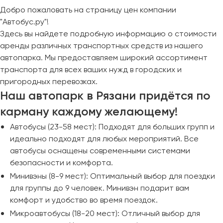
Добро пожаловать на страницу цен компании
Пермь
"Автобус.ру"!
Петрозаводск
Здесь вы найдете подробную информацию о стоимости
Псков
аренды различных транспортных средств из нашего
автопарка. Мы предоставляем широкий ассортимент
Ростов-на-Дону
транспорта для всех ваших нужд в городских и
Рязань
пригородных перевозках.
Наш автопарк в Рязани придётся по
Самара
карману каждому желающему!
Санкт-Петербург
Автобусы (23-58 мест): Подходят для больших групп и
Саранск
идеально подходят для любых мероприятий. Все
Саратов
автобусы оснащены современными системами
Севастополь
безопасности и комфорта.
Симферополь
Минивэны (8-9 мест): Оптимальный выбор для поездки
Смоленск
для группы до 9 человек. Минивэн подарит вам
Сочи
комфорт и удобство во время поездок.
Ставрополь
Микроавтобусы (18-20 мест): Отличный выбор для