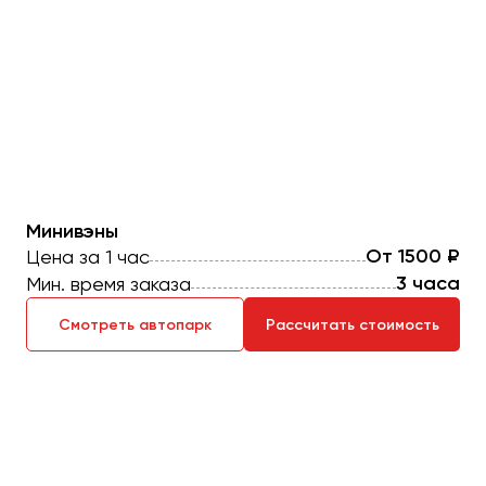
Казань
Калининград
Калуга
Кемерово
Керчь
Киров
Минивэны
Краснодар
От 1500 ₽
Цена за 1 час
Красноярск
3 часа
Мин. время заказа
Курган
Курск
Смотреть автопарк
Рассчитать стоимость
Липецк
Луганск
Магнитогорск