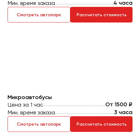
Отправить заявку
4 часа
Мин. время заказа
Великий Новгород
Отправить заявку
Владивосток
Смотреть автопарк
Рассчитать стоимость
Нажимая на кнопку, вы соглашаетесь с
политикой
Владикавказ
конфиденциальности
Нажимая на кнопку, вы соглашаетесь с
политикой
конфиденциальности
Владимир
Волгоград
Волжский
Вологда
Воронеж
Донецк
Микроавтобусы
Евпатория
От 1500 ₽
Цена за 1 час
Екатеринбург
3 часа
Мин. время заказа
Иваново
Смотреть автопарк
Рассчитать стоимость
Ижевск
Иркутск