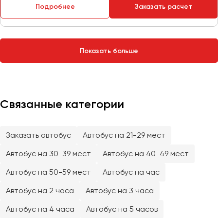
Сургут
Подробнее
Заказать расчет
Тверь
Тольятти
Показать больше
Томск
Тула
Тюмень
Связанные категории
Улан-Удэ
Ульяновск
Уфа
Заказать автобус
Автобус на 21-29 мест
Автобус на 30-39 мест
Автобус на 40-49 мест
Феодосия
Автобус на 50-59 мест
Автобус на час
Хабаровск
Автобус на 2 часа
Автобус на 3 часа
Автобус на 4 часа
Автобус на 5 часов
Чебоксары