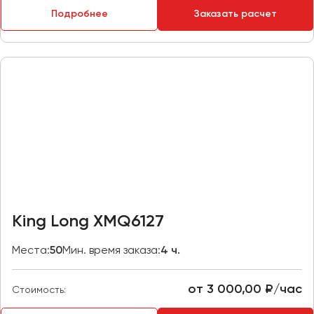
Макеевка
Подробнее
Заказать расчет
Махачкала
Москва
Мурманск
Набережные Челны
Нижний Новгород
Нижний Тагил
Новокузнецк
Новороссийск
Новосибирск
King Long XMQ6127
Омск
Места:
50
Мин. время заказа:
4 ч.
Орёл
Оренбург
от 3 000,00 ₽/час
Стоимость:
Пенза