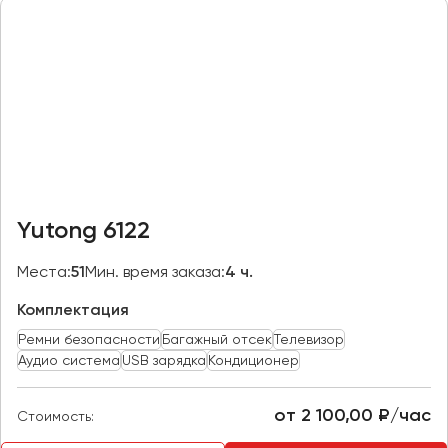
Казань
Калининград
Калуга
Кемерово
Керчь
Киров
Краснодар
Yutong 6122
Красноярск
Курган
Места:
51
Мин. время заказа:
4 ч.
Курск
Комплектация
Ремни безопасности
Багажный отсек
Телевизор
Липецк
Аудио система
USB зарядка
Кондиционер
Луганск
от 2 100,00 ₽/час
Стоимость:
Магнитогорск