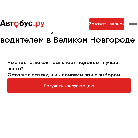
Главная
Автопарк
Заказать автобус
Автобус на 7 часов
Заказать звонок
Заказ автобуса на 7 часов с
водителем в Великом Новгороде
Москва
Санкт-Петербург
Новосибирск
Екатеринбург
Самара
Казань
Тольятти
Не знаете, какой транспорт подойдет лучше
всего?
Оставьте заявку, и мы поможем вам с выбором.
Архангельск
Получить консультацию
Астрахань
Барнаул
Белгород
Брянск