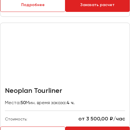
Подробнее
Заказать расчет
Пермь
Петрозаводск
Псков
Ростов-на-Дону
Рязань
Самара
Санкт-Петербург
Саранск
Саратов
Neoplan Tourliner
Севастополь
Симферополь
Места:
50
Мин. время заказа:
4 ч.
Смоленск
Сочи
от 3 500,00 ₽/час
Стоимость:
Ставрополь