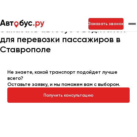
Главная
Автопарк
Заказать автобус
Заказать звонок
Заказать автобус с водителем
для перевозки пассажиров в
Москва
Санкт-Петербург
Новосибирск
Ставрополе
Екатеринбург
Самара
Казань
Тольятти
Не знаете, какой транспорт подойдет лучше
всего?
Архангельск
Оставьте заявку, и мы поможем вам с выбором.
Астрахань
Получить консультацию
Барнаул
Белгород
Брянск