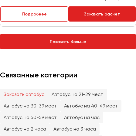
Сургут
Подробнее
Заказать расчет
Тверь
Тольятти
Томск
Показать больше
Тула
Тюмень
Улан-Удэ
Связанные категории
Ульяновск
Уфа
Заказать автобус
Автобус на 21-29 мест
Феодосия
Автобус на 30-39 мест
Автобус на 40-49 мест
Хабаровск
Автобус на 50-59 мест
Автобус на час
Автобус на 2 часа
Автобус на 3 часа
Чебоксары