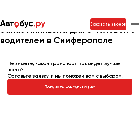
Главная
Автопарк
Заказать минивэн
Минивэн на 6 мест
Заказать звонок
Заказ минивэна для 6 человек с
водителем в Симферополе
Москва
Санкт-Петербург
Новосибирск
Екатеринбург
Самара
Казань
Тольятти
Не знаете, какой транспорт подойдет лучше
всего?
Оставьте заявку, и мы поможем вам с выбором.
Архангельск
Получить консультацию
Астрахань
Барнаул
Белгород
Брянск