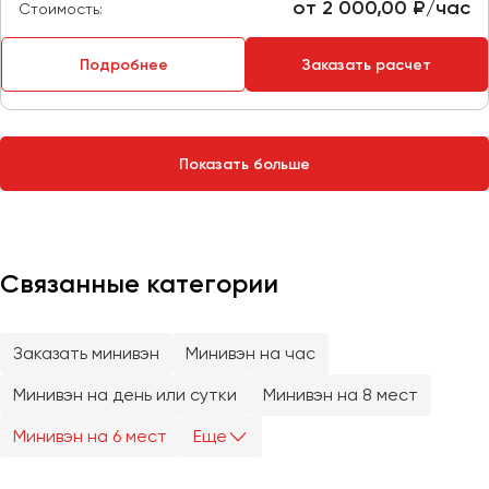
Сургут
от 2 000,00 ₽/час
Стоимость:
Тверь
Подробнее
Заказать расчет
Тольятти
Томск
Тула
Показать больше
Тюмень
Улан-Удэ
Ульяновск
Связанные категории
Уфа
Заказать минивэн
Минивэн на час
Феодосия
Минивэн на день или сутки
Минивэн на 8 мест
Хабаровск
Минивэн на 6 мест
Еще
Чебоксары