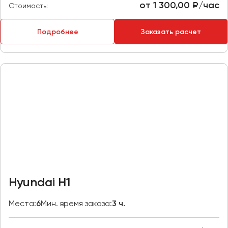
от 1 300,00 ₽/час
Стоимость:
Пермь
Петрозаводск
Подробнее
Заказать расчет
Псков
Ростов-на-Дону
Рязань
Самара
Санкт-Петербург
Саранск
Саратов
Севастополь
Симферополь
Hyundai H1
Смоленск
Сочи
Места:
6
Мин. время заказа:
3 ч.
Ставрополь