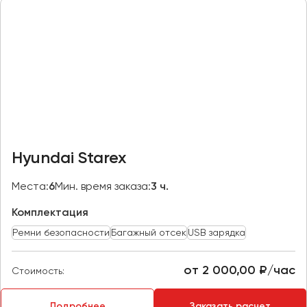
Казань
Калининград
Калуга
Кемерово
Керчь
Киров
Краснодар
Hyundai Starex
Красноярск
Курган
Места:
6
Мин. время заказа:
3 ч.
Курск
Комплектация
Ремни безопасности
Багажный отсек
USB зарядка
Липецк
Луганск
от 2 000,00 ₽/час
Стоимость:
Магнитогорск
Подробнее
Заказать расчет