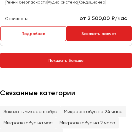
Сургут
Ремни безопасности
Аудио система
Кондиционер
Тверь
от 2 500,00 ₽/час
Стоимость:
Тольятти
Томск
Подробнее
Заказать расчет
Тула
Тюмень
Показать больше
Улан-Удэ
Ульяновск
Уфа
Связанные категории
Феодосия
Заказать микроавтобус
Микроавтобус на 24 часа
Хабаровск
Микроавтобус на час
Микроавтобус на 2 часа
Чебоксары