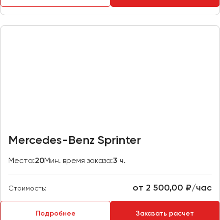
Казань
Калининград
Калуга
Кемерово
Керчь
Киров
Краснодар
Красноярск
Курган
Mercedes-Benz Sprinter
Курск
Места:
20
Мин. время заказа:
3 ч.
Липецк
Луганск
от 2 500,00 ₽/час
Стоимость:
Магнитогорск
Подробнее
Заказать расчет