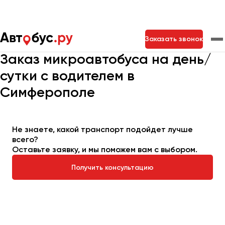
Главная
Автопарк
Заказать микроавтобус
Заказать звонок
Микроавтобус на день или сутки
Заказ микроавтобуса на день/
сутки с водителем в
Москва
Санкт-Петербург
Новосибирск
Симферополе
Екатеринбург
Самара
Казань
Тольятти
Не знаете, какой транспорт подойдет лучше
Архангельск
всего?
Оставьте заявку, и мы поможем вам с выбором.
Астрахань
Получить консультацию
Барнаул
Белгород
Брянск