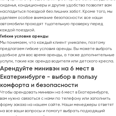
сиденья, кондиционеры и другие удобства позволят вам
Пермь
насладиться поездкой без лишних забот. Кроме того, мы
Петрозаводск
уделяем особое внимание безопасности: все наши
Псков
автомобили проходят тщательную проверку перед
каждой поездкой.
Ростов-на-Дону
Гибкие условия аренды
Рязань
Мы понимаем, что каждый клиент уникален, поэтому
предлагаем гибкие условия аренды. Вы можете выбрать
Самара
удобное для вас время аренды, а также дополнительные
услуги, такие как аренда водителя или детского кресла.
Санкт-Петербург
Арендуйте минивэн на 6 мест в
Саранск
Саратов
Екатеринбурге - выбор в пользу
Севастополь
комфорта и безопасности
Симферополь
Чтобы арендовать минивэн на 6 мест в Екатеринбурге,
Смоленск
вам нужно связаться с нами по телефону или заполнить
Сочи
форму заказа на нашем сайте. Наши менеджеры ответят
Ставрополь
на все ваши вопросы и помогут выбрать подходящий