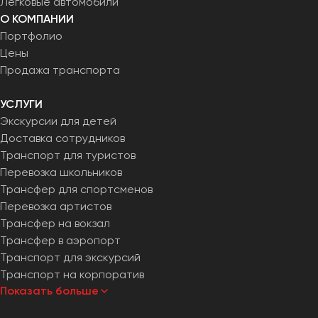
Легковые автомобили
Челябинск
О КОМПАНИИ
Череповец
Портфолио
Чита
Цены
Продажа транспорта
Якутск
УСЛУГИ
Ялта
Экскурсии для детей
Ярославль
Доставка сотрудников
Транспорт для туристов
Перевозка школьников
Трансфер для спортсменов
Перевозка артистов
Трансфер на вокзал
Трансфер в аэропорт
Транспорт для экскурсий
Транспорт на корпоратив
Показать больше