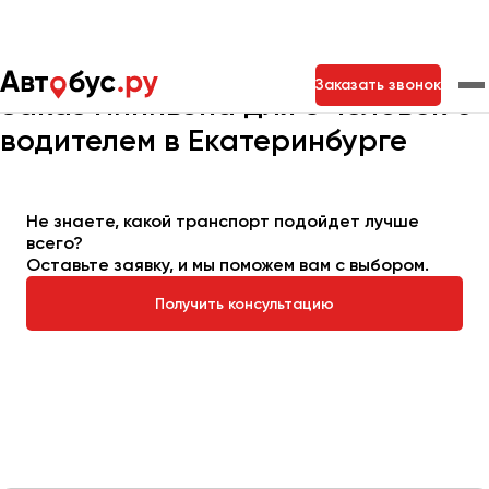
Главная
Автопарк
Заказать минивэн
Минивэн на 6 мест
Заказать звонок
Заказ минивэна для 6 человек с
водителем в Екатеринбурге
Москва
Санкт-Петербург
Новосибирск
Екатеринбург
Самара
Казань
Тольятти
Не знаете, какой транспорт подойдет лучше
всего?
Оставьте заявку, и мы поможем вам с выбором.
Архангельск
Получить консультацию
Астрахань
Барнаул
Белгород
Брянск