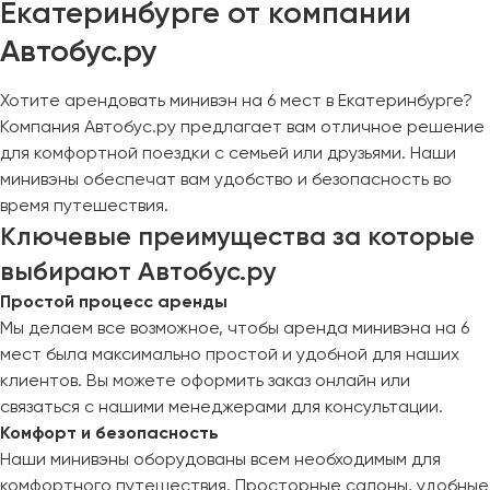
Екатеринбурге от компании
Макеевка
Махачкала
Автобус.ру
Москва
Мурманск
Хотите арендовать минивэн на 6 мест в Екатеринбурге?
Компания Автобус.ру предлагает вам отличное решение
для комфортной поездки с семьей или друзьями. Наши
Набережные Челны
минивэны обеспечат вам удобство и безопасность во
Нижний Новгород
время путешествия.
Нижний Тагил
Ключевые преимущества за которые
Новокузнецк
выбирают Автобус.ру
Новороссийск
Простой процесс аренды
Новосибирск
Мы делаем все возможное, чтобы аренда минивэна на 6
мест была максимально простой и удобной для наших
Омск
клиентов. Вы можете оформить заказ онлайн или
Орёл
связаться с нашими менеджерами для консультации.
Оренбург
Комфорт и безопасность
Наши минивэны оборудованы всем необходимым для
Пенза
комфортного путешествия. Просторные салоны, удобные