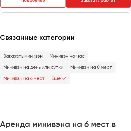
Подробнее
Заказать расчет
Казань
Калининград
Калуга
Связанные категории
Кемерово
Керчь
Киров
Заказать минивэн
Минивэн на час
Краснодар
Минивэн на день или сутки
Минивэн на 8 мест
Красноярск
Курган
Минивэн на 6 мест
Еще
Курск
Липецк
Луганск
Аренда минивэна на 6 мест в
Магнитогорск