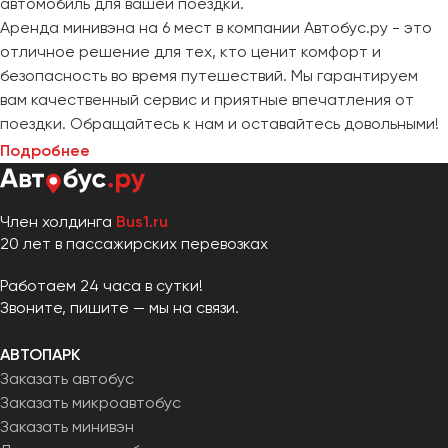
автомобиль для вашей поездки.
Сургут
Аренда минивэна на 6 мест в компании Автобус.ру - это
отличное решение для тех, кто ценит комфорт и
Тверь
безопасность во время путешествий. Мы гарантируем
Тольятти
вам качественный сервис и приятные впечатления от
Томск
поездки. Обращайтесь к нам и оставайтесь довольными!
Тула
Подробнее
Тюмень
Улан-Удэ
Член холдинга
Bus1.ru
20 лет в пассажирских перевозках
Ульяновск
Уфа
Работаем 24 часа в сутки!
Звоните, пишите — мы на связи.
Феодосия
АВТОПАРК
Заказать автобус
Хабаровск
Заказать микроавтобус
Заказать минивэн
Чебоксары