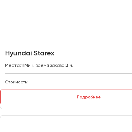
Владивосток
Владикавказ
Владимир
Волгоград
Волжский
Вологда
Воронеж
Hyundai Starex
Донецк
Места:
11
Мин. время заказа:
3 ч.
Евпатория
Стоимость:
Екатеринбург
Подробнее
Иваново
Ижевск
Иркутск