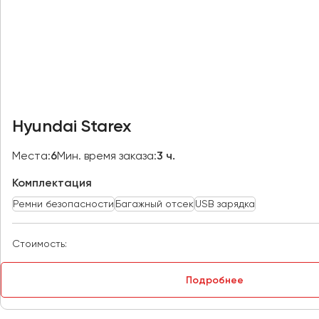
Казань
Калининград
Калуга
Кемерово
Керчь
Киров
Hyundai Starex
Краснодар
Красноярск
Места:
6
Мин. время заказа:
3 ч.
Курган
Комплектация
Курск
Ремни безопасности
Багажный отсек
USB зарядка
Липецк
Луганск
Стоимость:
Магнитогорск
Подробнее
Макеевка
Махачкала