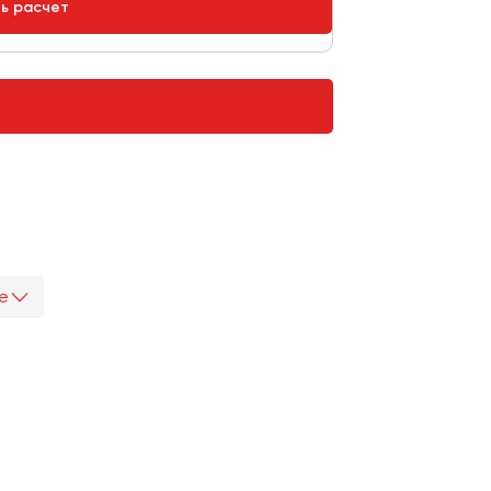
ть расчет
е