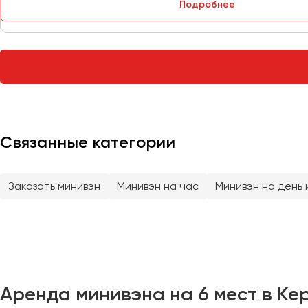
Подробнее
Тверь
Тольятти
Томск
Тула
Тюмень
Улан-Удэ
Связанные категории
Ульяновск
Уфа
Заказать минивэн
Минивэн на час
Минивэн на день 
Феодосия
Хабаровск
Чебоксары
Аренда минивэна на 6 мест в Кер
Челябинск