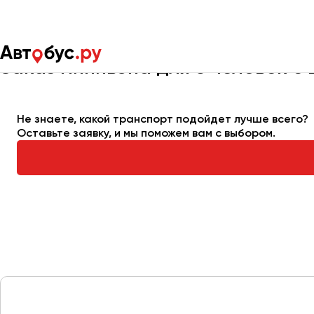
Главная
Автопарк
Заказать минивэн
Минивэн на 6 мест
Заказ минивэна для 6 человек с 
Москва
Санкт-Пете
Не знаете, какой транспорт подойдет лучше всего?
Оставьте заявку, и мы поможем вам с выбором.
Архангельск
Астрахань
Барнаул
Белгород
Брянск
Великий Новгород