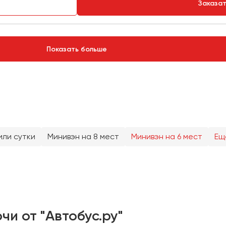
Заказа
Показать больше
или сутки
Минивэн на 8 мест
Минивэн на 6 мест
Ещ
чи от "Автобус.ру"