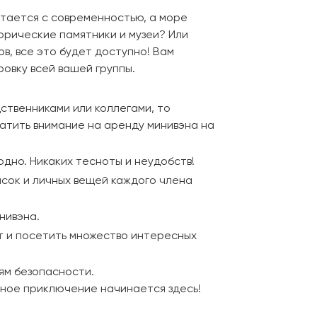
етается с современностью, а море
рические памятники и музеи? Или
в, все это будет доступно! Вам
овку всей вашей группы.
ственниками или коллегами, то
атить внимание на аренду минивэна на
дно. Никаких тесноты и неудобств!
ясок и личных вещей каждого члена
нивэна.
т и посетить множество интересных
ям безопасности.
тное приключение начинается здесь!