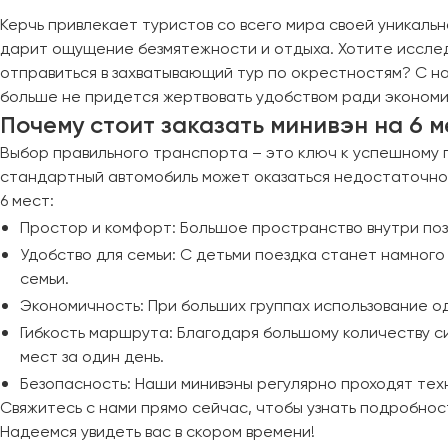
Череповец
Керчь привлекает туристов со всего мира своей уникаль
Чита
дарит ощущение безмятежности и отдыха. Хотите исслед
отправиться в захватывающий тур по окрестностям? С на
Якутск
больше не придется жертвовать удобством ради экономи
Ялта
Почему стоит заказать минивэн на 6 м
Ярославль
Выбор правильного транспорта – это ключ к успешному п
стандартный автомобиль может оказаться недостаточно 
6 мест:
Простор и комфорт: Большое пространство внутри поз
Удобство для семьи: С детьми поездка станет намного
семьи.
Экономичность: При больших группах использование о
Гибкость маршрута: Благодаря большому количеству с
мест за один день.
Безопасность: Наши минивэны регулярно проходят тех
Свяжитесь с нами прямо сейчас, чтобы узнать подробнос
Надеемся увидеть вас в скором времени!