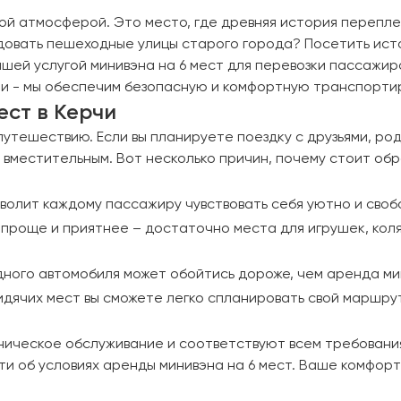
ной атмосферой. Это место, где древняя история перепл
овать пешеходные улицы старого города? Посетить исто
шей услугой минивэна на 6 мест для перевозки пассажиро
и - мы обеспечим безопасную и комфортную транспортир
ест в Керчи
утешествию. Если вы планируете поездку с друзьями, род
вместительным. Вот несколько причин, почему стоит обр
волит каждому пассажиру чувствовать себя уютно и свобо
 проще и приятнее – достаточно места для игрушек, кол
дного автомобиля может обойтись дороже, чем аренда ми
идячих мест вы сможете легко спланировать свой маршру
ническое обслуживание и соответствуют всем требовани
ти об условиях аренды минивэна на 6 мест. Ваше комфор