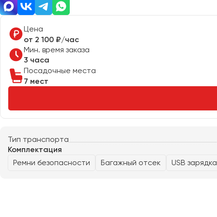
Казань
Калининград
Цена
Калуга
от 2 100 ₽/час
Кемерово
Мин. время заказа
Керчь
3 часа
Посадочные места
Киров
7 мест
Краснодар
Красноярск
Курган
Курск
Тип транспорта
Комплектация
Липецк
Ремни безопасности
Багажный отсек
USB зарядка
Луганск
Магнитогорск
Макеевка
Махачкала