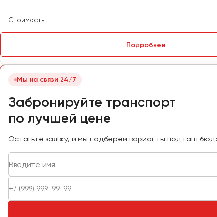
Петрозаводск
Псков
Стоимость:
Ростов-на-Дону
Подробнее
Рязань
Мы на связи 24/7
Самара
Санкт-Петербург
Забронируйте транспорт
Саранск
по лучшей цене
Саратов
Севастополь
Оставьте заявку, и мы подберём варианты под ваш бюд
Симферополь
Смоленск
Сочи
Ставрополь
Сургут