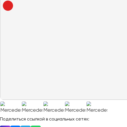
Владивосток
Владикавказ
Владимир
Волгоград
Волжский
Вологда
Воронеж
Донецк
Евпатория
Екатеринбург
Иваново
Ижевск
Иркутск
Поделиться ссылкой в социальных сетях: