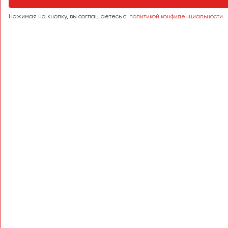
Тверь
Нажимая на кнопку, вы соглашаетесь с
политикой конфиденциальности
Тольятти
Томск
Тула
Тюмень
Улан-Удэ
Ульяновск
Уфа
Феодосия
Хабаровск
Чебоксары
Челябинск