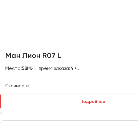
Владивосток
Владикавказ
Владимир
Волгоград
Волжский
Вологда
Воронеж
Ман Лион R07 L
Донецк
Места:
58
Мин. время заказа:
4 ч.
Евпатория
Стоимость:
Екатеринбург
Подробнее
Иваново
Ижевск
Иркутск