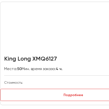
Москва
Мурманск
Набережные Челны
Нижний Новгород
Нижний Тагил
Новокузнецк
Новороссийск
King Long XMQ6127
Новосибирск
Места:
50
Мин. время заказа:
4 ч.
Омск
Орёл
Стоимость:
Оренбург
Подробнее
Пенза
Пермь