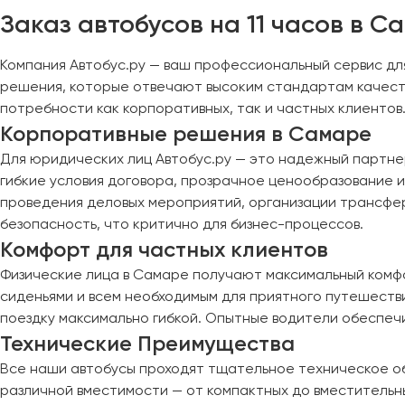
Череповец
Заказ автобусов на 11 часов в С
Чита
Компания Автобус.ру — ваш профессиональный сервис дл
Якутск
решения, которые отвечают высоким стандартам качеств
Ялта
потребности как корпоративных, так и частных клиентов
Ярославль
Корпоративные решения в Самаре
Для юридических лиц Автобус.ру — это надежный партне
гибкие условия договора, прозрачное ценообразование 
проведения деловых мероприятий, организации трансфе
безопасность, что критично для бизнес-процессов.
Комфорт для частных клиентов
Физические лица в Самаре получают максимальный комфо
сиденьями и всем необходимым для приятного путешестви
поездку максимально гибкой. Опытные водители обеспе
Технические Преимущества
Все наши автобусы проходят тщательное техническое о
различной вместимости — от компактных до вместительн