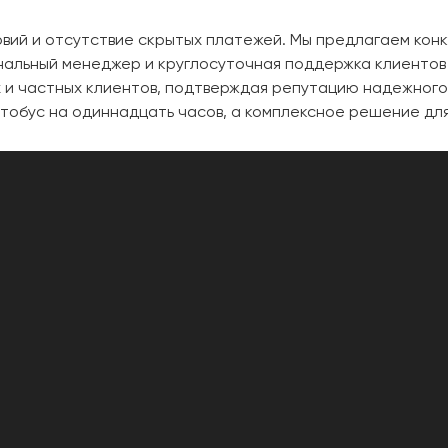
вий и отсутствие скрытых платежей. Мы предлагаем кон
сональный менеджер и круглосуточная поддержка клиенто
х и частных клиентов, подтверждая репутацию надежног
втобус на одиннадцать часов, а комплексное решение дл