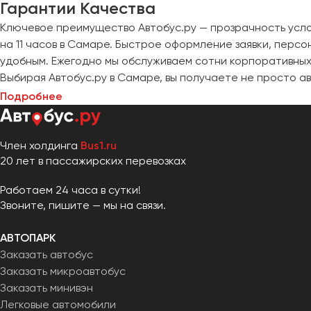
Гарантии Качества
Ключевое преимущество Автобус.ру — прозрачность усло
на 11 часов в Самаре. Быстрое оформление заявки, пер
удобным. Ежегодно мы обслуживаем сотни корпоративны
Выбирая Автобус.ру в Самаре, вы получаете не просто а
Подробнее
Член холдинга
Bus1.ru
20 лет в пассажирских перевозках
Работаем 24 часа в сутки!
Звоните, пишите — мы на связи.
АВТОПАРК
Заказать автобус
Заказать микроавтобус
Заказать минивэн
Легковые автомобили