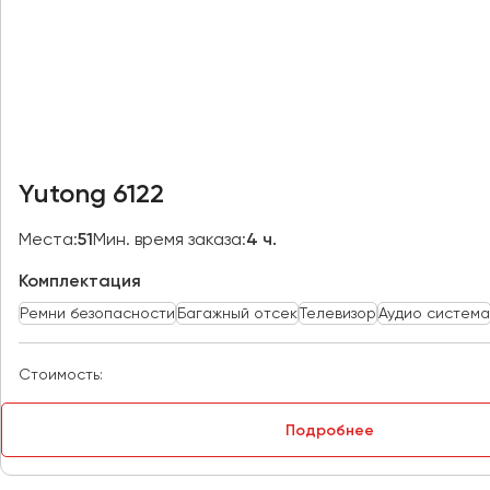
Казань
Калининград
Калуга
Кемерово
Керчь
Киров
Yutong 6122
Краснодар
Красноярск
Места:
51
Мин. время заказа:
4 ч.
Курган
Комплектация
Курск
Ремни безопасности
Багажный отсек
Телевизор
Аудио система
Липецк
Луганск
Стоимость:
Магнитогорск
Подробнее
Макеевка
Махачкала