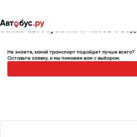
Главная
Автопарк
Заказать автобус
Автобус на 11 часов
Заказ автобуса на 11 часов с во
Москва
Санкт-Пете
Не знаете, какой транспорт подойдет лучше всего?
Оставьте заявку, и мы поможем вам с выбором.
Архангельск
Астрахань
Барнаул
Белгород
Брянск
Великий Новгород