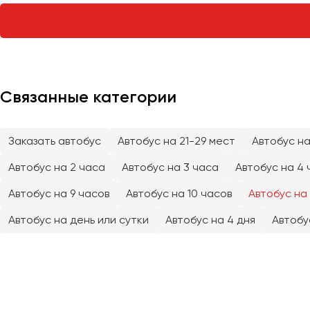
Тверь
Тольятти
Томск
Тула
Тюмень
Связанные категории
Улан-Удэ
Заказать автобус
Автобус на 21-29 мест
Автобус на
Ульяновск
Уфа
Автобус на 2 часа
Автобус на 3 часа
Автобус на 4 
Автобус на 9 часов
Автобус на 10 часов
Автобус на 
Феодосия
Автобус на день или сутки
Автобус на 4 дня
Автобу
Хабаровск
Чебоксары
Челябинск