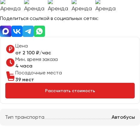
Отправить заявку
Великий Новгород
Отправить заявку
Владивосток
Нажимая на кнопку, вы соглашаетесь с
политикой
Поделиться ссылкой в социальных сетях:
Владикавказ
конфиденциальности
Нажимая на кнопку, вы соглашаетесь с
политикой
конфиденциальности
Владимир
Волгоград
Цена
Волжский
от 2 100 ₽/час
Вологда
Мин. время заказа
Воронеж
4 часа
Посадочные места
39 мест
Донецк
Рассчитать стоимость
Евпатория
Екатеринбург
Тип транспорта
Автобусы
Иваново
Ижевск
Иркутск