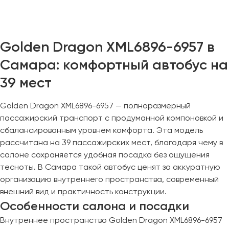
Казань
Калининград
Golden Dragon XML6896-6957 в
Калуга
Самара: комфортный автобус на
Кемерово
39 мест
Керчь
Киров
Golden Dragon XML6896-6957 — полноразмерный
Краснодар
пассажирский транспорт с продуманной компоновкой и
Красноярск
сбалансированным уровнем комфорта. Эта модель
Курган
рассчитана на 39 пассажирских мест, благодаря чему в
Курск
салоне сохраняется удобная посадка без ощущения
тесноты. В Самара такой автобус ценят за аккуратную
Липецк
организацию внутреннего пространства, современный
внешний вид и практичность конструкции.
Луганск
Особенности салона и посадки
Магнитогорск
Внутреннее пространство Golden Dragon XML6896-6957