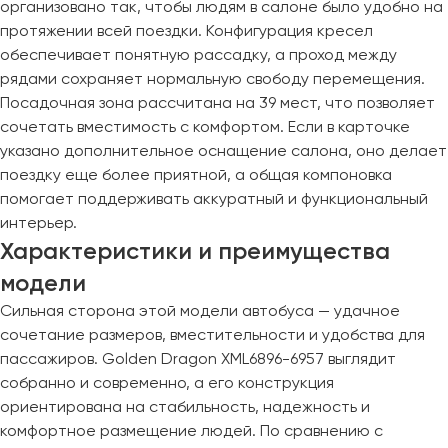
организовано так, чтобы людям в салоне было удобно на
Макеевка
протяжении всей поездки. Конфигурация кресел
Махачкала
обеспечивает понятную рассадку, а проход между
Москва
рядами сохраняет нормальную свободу перемещения.
Мурманск
Посадочная зона рассчитана на 39 мест, что позволяет
сочетать вместимость с комфортом. Если в карточке
Набережные Челны
указано дополнительное оснащение салона, оно делает
Нижний Новгород
поездку еще более приятной, а общая компоновка
Нижний Тагил
помогает поддерживать аккуратный и функциональный
интерьер.
Новокузнецк
Характеристики и преимущества
Новороссийск
модели
Новосибирск
Сильная сторона этой модели автобуса — удачное
Омск
сочетание размеров, вместительности и удобства для
пассажиров. Golden Dragon XML6896-6957 выглядит
Орёл
собранно и современно, а его конструкция
Оренбург
ориентирована на стабильность, надежность и
комфортное размещение людей. По сравнению с
Пенза