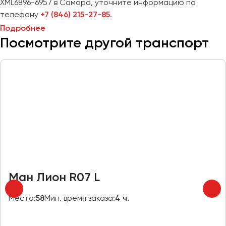
Сургут
XML6896-6957 в Самара, уточните информацию по
телефону
+7 (846) 215-27-85
.
Подробнее
Тверь
Посмотрите другой транспорт
Тольятти
Томск
Тула
Тюмень
Улан-Удэ
Ульяновск
Уфа
Феодосия
Ман Лион R07 L
Хабаровск
Места:
58
Мин. время заказа:
4 ч.
Чебоксары