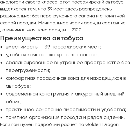
аналогами своего класса, этот пассажирский автобус
Пермь
выделяется тем, что 39 мест здесь распределены
Петрозаводск
рационально: без перегруженного салона и с понятной
Псков
схемой посадки. Минимальное время аренды составляет
, а минимальная цена аренды — 2100.
Преимущества автобуса
Ростов-на-Дону
Рязань
вместимость — 39 пассажирских мест;
удобная компоновка кресел в салоне;
Самара
сбалансированное внутреннее пространство без
Санкт-Петербург
перегруженности;
Саранск
комфортная посадочная зона для находящихся в
Саратов
автобусе;
Севастополь
современная конструкция и аккуратный внешний
Симферополь
облик;
Смоленск
практичное сочетание вместимости и удобства;
Сочи
понятная организация прохода и рядов сидений.
Ставрополь
Если вам нужен подробный расчет по Golden Dragon