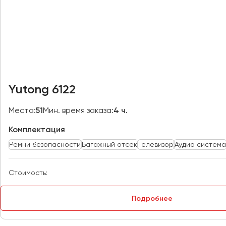
Казань
Калининград
Калуга
Кемерово
Керчь
Киров
Yutong 6122
Краснодар
Красноярск
Места:
51
Мин. время заказа:
4 ч.
Курган
Комплектация
Курск
Ремни безопасности
Багажный отсек
Телевизор
Аудио система
Липецк
Луганск
Стоимость:
Магнитогорск
Подробнее
Макеевка
Махачкала