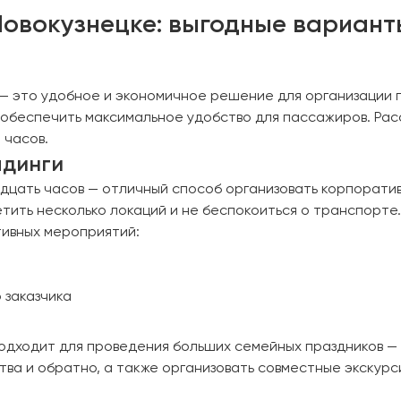
 Новокузнецке: выгодные вариан
 — это удобное и экономичное решение для организации 
обеспечить максимальное удобство для пассажиров. Расс
 часов.
лдинги
дцать часов — отличный способ организовать корпоратив
етить несколько локаций и не беспокоиться о транспорте.
тивных мероприятий:
ю заказчика
одходит для проведения больших семейных праздников — 
ва и обратно, а также организовать совместные экскурси