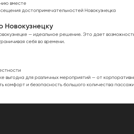
панию вместе
посещения достопримечательностей Новокузнецка
о Новокузнецку
 Новокузнецке — идеальное решение. Это дает возможност
раничивая себя во времени.
ь
рестности
цке выгодна для различных мероприятий — от корпоративн
ь комфорт и безопасность большого количества пассажир