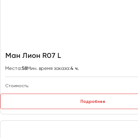
Владивосток
Владикавказ
Владимир
Волгоград
Волжский
Вологда
Воронеж
Ман Лион R07 L
Донецк
Места:
58
Мин. время заказа:
4 ч.
Евпатория
Стоимость:
Екатеринбург
Подробнее
Иваново
Ижевск
Иркутск