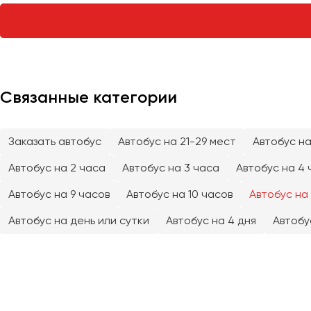
Тверь
Тольятти
Томск
Тула
Тюмень
Связанные категории
Улан-Удэ
Заказать автобус
Автобус на 21-29 мест
Автобус на
Ульяновск
Уфа
Автобус на 2 часа
Автобус на 3 часа
Автобус на 4 
Автобус на 9 часов
Автобус на 10 часов
Автобус на 
Феодосия
Автобус на день или сутки
Автобус на 4 дня
Автобу
Хабаровск
Чебоксары
Челябинск