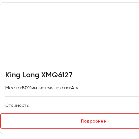
Москва
Мурманск
Набережные Челны
Нижний Новгород
Нижний Тагил
Новокузнецк
Новороссийск
King Long XMQ6127
Новосибирск
Места:
50
Мин. время заказа:
4 ч.
Омск
Орёл
Стоимость:
Оренбург
Подробнее
Пенза
Пермь