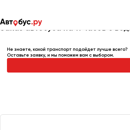
Главная
Автопарк
Заказать автобус
Автобус на 11 часов
Заказ автобуса на 11 часов с во
Москва
Санкт-Пете
Не знаете, какой транспорт подойдет лучше всего?
Оставьте заявку, и мы поможем вам с выбором.
Архангельск
Астрахань
Барнаул
Белгород
Брянск
Великий Новгород