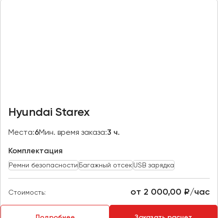
Казань
Калининград
Калуга
Кемерово
Керчь
Киров
Краснодар
Hyundai Starex
Красноярск
Курган
Места:
6
Мин. время заказа:
3 ч.
Курск
Комплектация
Ремни безопасности
Багажный отсек
USB зарядка
Липецк
Луганск
от 2 000,00 ₽/час
Стоимость:
Магнитогорск
Подробнее
Заказать расчет