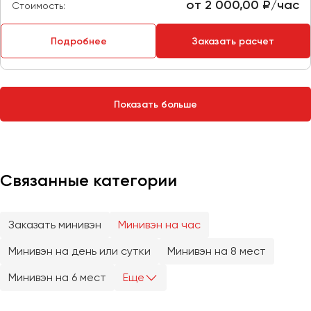
Сургут
от 2 000,00 ₽/час
Стоимость:
Тверь
Подробнее
Заказать расчет
Тольятти
Томск
Тула
Показать больше
Тюмень
Улан-Удэ
Ульяновск
Связанные категории
Уфа
Заказать минивэн
Минивэн на час
Феодосия
Минивэн на день или сутки
Минивэн на 8 мест
Хабаровск
Минивэн на 6 мест
Еще
Чебоксары