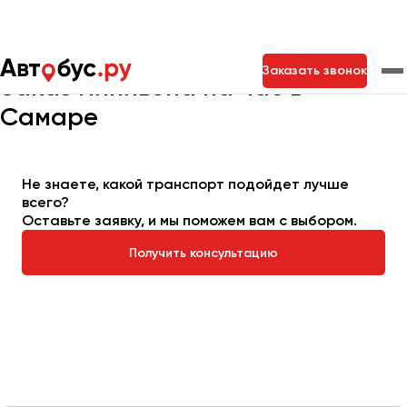
Главная
Автопарк
Заказать минивэн
Минивэн на час
Заказать звонок
Заказ минивэна на час в
Самаре
Москва
Санкт-Петербург
Новосибирск
Екатеринбург
Самара
Казань
Тольятти
Не знаете, какой транспорт подойдет лучше
всего?
Оставьте заявку, и мы поможем вам с выбором.
Архангельск
Получить консультацию
Астрахань
Барнаул
Белгород
Брянск