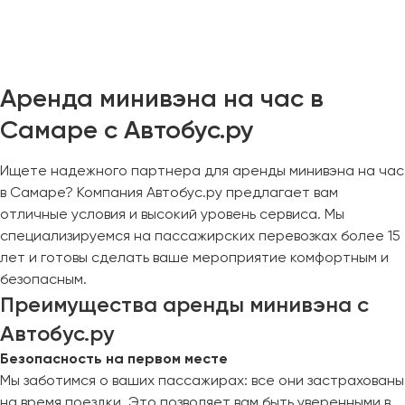
Челябинск
Череповец
Чита
Аренда минивэна на час в
Якутск
Самаре с Автобус.ру
Ялта
Ярославль
Ищете надежного партнера для аренды минивэна на час
в Самаре? Компания Автобус.ру предлагает вам
отличные условия и высокий уровень сервиса. Мы
специализируемся на пассажирских перевозках более 15
лет и готовы сделать ваше мероприятие комфортным и
безопасным.
Преимущества аренды минивэна с
Автобус.ру
Безопасность на первом месте
Мы заботимся о ваших пассажирах: все они застрахованы
на время поездки. Это позволяет вам быть уверенными в