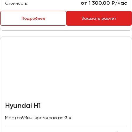
от 1 300,00 ₽/час
Стоимость:
Пермь
Петрозаводск
Подробнее
Заказать расчет
Псков
Ростов-на-Дону
Рязань
Самара
Санкт-Петербург
Саранск
Саратов
Севастополь
Симферополь
Hyundai H1
Смоленск
Сочи
Места:
6
Мин. время заказа:
3 ч.
Ставрополь