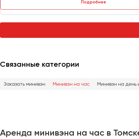
Подробнее
Тверь
Тольятти
Томск
Тула
Тюмень
Улан-Удэ
Связанные категории
Ульяновск
Уфа
Заказать минивэн
Минивэн на час
Минивэн на день 
Феодосия
Хабаровск
Чебоксары
Аренда минивэна на час в Томск
Челябинск