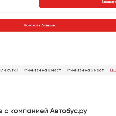
Заказа
Показать больше
или сутки
Минивэн на 8 мест
Минивэн на 6 мест
Ещ
е с компанией Автобус.ру