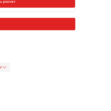
ть расчет
е