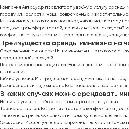
Череповец
Компания Автобус.р предлагает удобную услугу аренды м
Чита
городу или области, наши современные и вместительные
Мы понимаем, что каждая поездка уникальна, поэтому пр
Якутск
поездок: трансфера гостей, деловых встреч, экскурсий
Ялта
комфортного путешествия: просторные салоны, кондицио
Ярославль
Преимущества аренды минивэна на час
Современный автопарк: Наши минивэны — это комфортаб
перед каждой поездкой.
Профессиональные водители: Наши водители — это опытн
назначения.
Гибкие условия: Мы предлагаем аренду минивэна на час, 
Безопасность и надежность: Все пассажиры застрахован
В каких случаях можно арендовать ми
Наши услуги востребованы в самых разных ситуациях:
Трансфер гостей: Встретьте гостей с комфортом и доста
Деловые встречи: Организуйте поездку для коллег или п
Экскурсии: Исследуйте достопримечательности Томска и