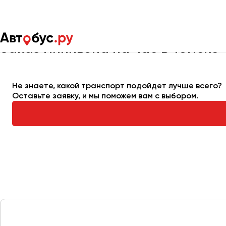
Главная
Автопарк
Заказать минивэн
Минивэн на час
Заказ минивэна на час в Томске
Москва
Санкт-Пете
Не знаете, какой транспорт подойдет лучше всего?
Оставьте заявку, и мы поможем вам с выбором.
Архангельск
Астрахань
Барнаул
Белгород
Брянск
Великий Новгород