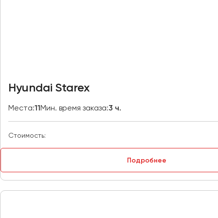
Владивосток
Владикавказ
Владимир
Волгоград
Волжский
Вологда
Воронеж
Hyundai Starex
Донецк
Места:
11
Мин. время заказа:
3 ч.
Евпатория
Стоимость:
Екатеринбург
Подробнее
Иваново
Ижевск
Иркутск