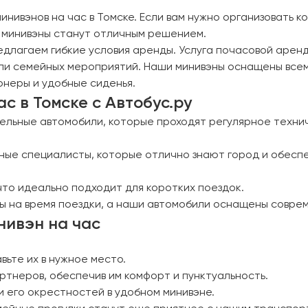
инивэнов на час в Томске. Если вам нужно организовать 
 минивэны станут отличным решением.
едлагаем гибкие условия аренды. Услуга почасовой арен
 или семейных мероприятий. Наши минивэны оснащены все
неры и удобные сиденья.
 в Томске с Автобус.ру
ельные автомобили, которые проходят регулярное техни
ые специалисты, которые отлично знают город и обеспе
что идеально подходит для коротких поездок.
ы на время поездки, а наши автомобили оснащены совре
нивэн на час
вьте их в нужное место.
артнеров, обеспечив им комфорт и пунктуальность.
 его окрестностей в удобном минивэне.