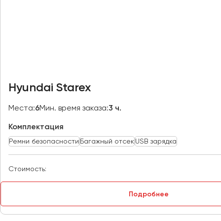
Казань
Калининград
Калуга
Кемерово
Керчь
Киров
Hyundai Starex
Краснодар
Красноярск
Места:
6
Мин. время заказа:
3 ч.
Курган
Комплектация
Курск
Ремни безопасности
Багажный отсек
USB зарядка
Липецк
Луганск
Стоимость:
Магнитогорск
Подробнее
Макеевка
Махачкала