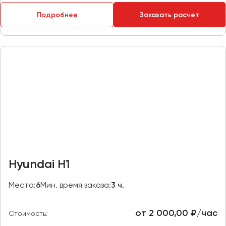
Пермь
Подробнее
Заказать расчет
Петрозаводск
Псков
Ростов-на-Дону
Рязань
Самара
Санкт-Петербург
Саранск
Саратов
Севастополь
Hyundai H1
Симферополь
Места:
6
Мин. время заказа:
3 ч.
Смоленск
Сочи
от 2 000,00 ₽/час
Ставрополь
Стоимость: