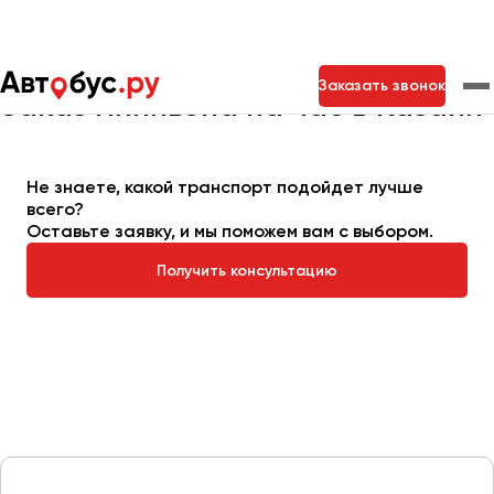
Главная
Автопарк
Заказать минивэн
Минивэн на час
Заказать звонок
Заказ минивэна на час в Казани
Москва
Санкт-Петербург
Новосибирск
Не знаете, какой транспорт подойдет лучше
Екатеринбург
всего?
Самара
Казань
Тольятти
Оставьте заявку, и мы поможем вам с выбором.
Получить консультацию
Архангельск
Астрахань
Барнаул
Белгород
Брянск