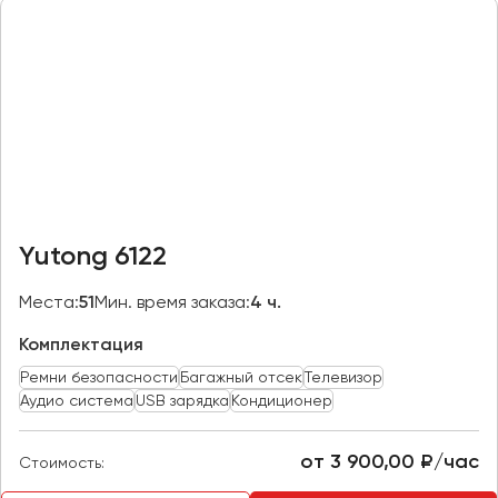
Казань
Калининград
Калуга
Кемерово
Керчь
Киров
Краснодар
Yutong 6122
Красноярск
Курган
Места:
51
Мин. время заказа:
4 ч.
Курск
Комплектация
Ремни безопасности
Багажный отсек
Телевизор
Липецк
Аудио система
USB зарядка
Кондиционер
Луганск
от 3 900,00 ₽/час
Стоимость:
Магнитогорск