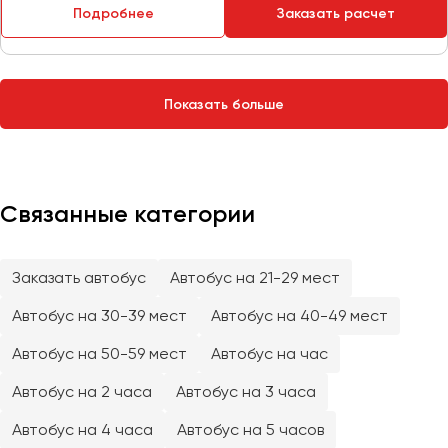
Сургут
Подробнее
Заказать расчет
Тверь
Тольятти
Показать больше
Томск
Тула
Тюмень
Связанные категории
Улан-Удэ
Ульяновск
Уфа
Заказать автобус
Автобус на 21-29 мест
Автобус на 30-39 мест
Автобус на 40-49 мест
Феодосия
Автобус на 50-59 мест
Автобус на час
Хабаровск
Автобус на 2 часа
Автобус на 3 часа
Автобус на 4 часа
Автобус на 5 часов
Чебоксары