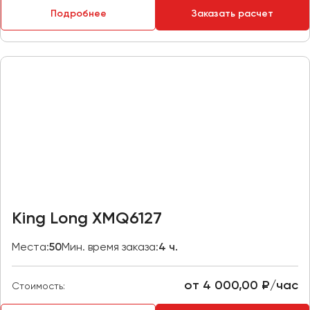
Макеевка
Подробнее
Заказать расчет
Махачкала
Москва
Мурманск
Набережные Челны
Нижний Новгород
Нижний Тагил
Новокузнецк
Новороссийск
Новосибирск
King Long XMQ6127
Омск
Места:
50
Мин. время заказа:
4 ч.
Орёл
Оренбург
от 4 000,00 ₽/час
Стоимость:
Пенза