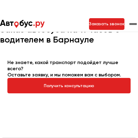
Главная
Автопарк
Заказать автобус
Автобус на 11 часов
Заказать звонок
Заказ автобуса на 11 часов с
водителем в Барнауле
Москва
Санкт-Петербург
Новосибирск
Екатеринбург
Самара
Казань
Тольятти
Не знаете, какой транспорт подойдет лучше
всего?
Оставьте заявку, и мы поможем вам с выбором.
Архангельск
Получить консультацию
Астрахань
Барнаул
Белгород
Брянск