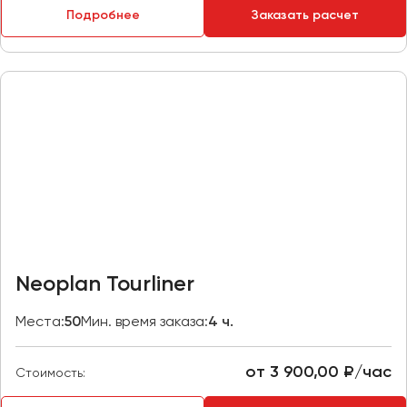
Подробнее
Заказать расчет
Пермь
Петрозаводск
Псков
Ростов-на-Дону
Рязань
Самара
Санкт-Петербург
Саранск
Саратов
Neoplan Tourliner
Севастополь
Симферополь
Места:
50
Мин. время заказа:
4 ч.
Смоленск
Сочи
от 3 900,00 ₽/час
Стоимость:
Ставрополь