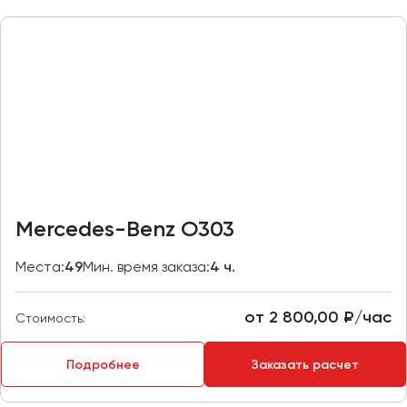
Казань
Калининград
Калуга
Кемерово
Керчь
Киров
Краснодар
Красноярск
Mercedes-Benz O303
Курган
Места:
49
Мин. время заказа:
4 ч.
Курск
от 2 800,00 ₽/час
Липецк
Стоимость:
Луганск
Подробнее
Заказать расчет
Магнитогорск