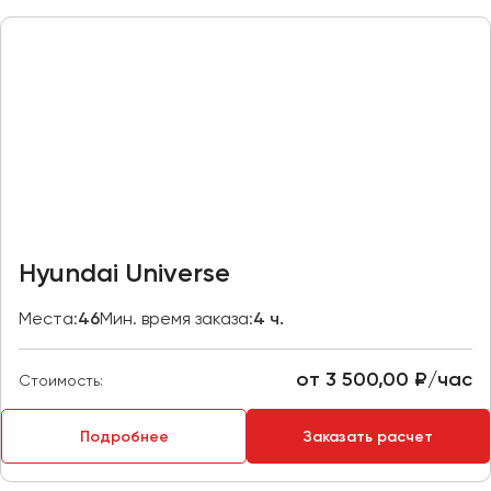
Макеевка
Махачкала
Москва
Мурманск
Набережные Челны
Нижний Новгород
Нижний Тагил
Новокузнецк
Hyundai Universe
Новороссийск
Новосибирск
Места:
46
Мин. время заказа:
4 ч.
Омск
от 3 500,00 ₽/час
Стоимость:
Орёл
Оренбург
Подробнее
Заказать расчет
Пенза