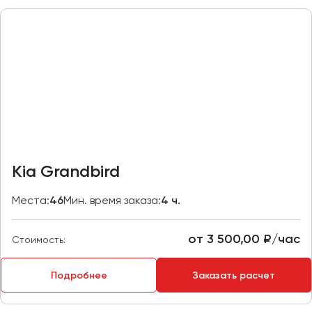
Пермь
Петрозаводск
Псков
Ростов-на-Дону
Рязань
Самара
Санкт-Петербург
Kia Grandbird
Саранск
Места:
46
Мин. время заказа:
4 ч.
Саратов
Севастополь
от 3 500,00 ₽/час
Симферополь
Стоимость:
Смоленск
Подробнее
Заказать расчет
Сочи
Ставрополь