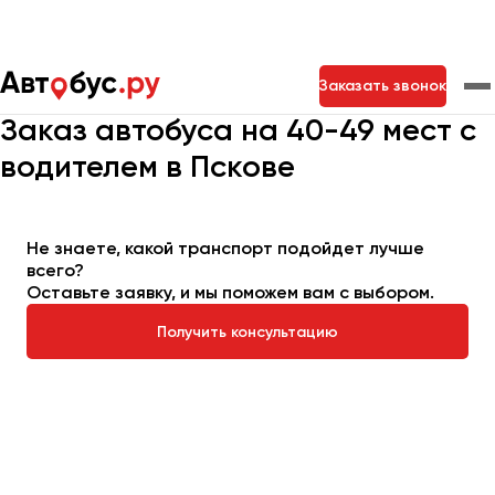
Главная
Автопарк
Заказать автобус
Заказать звонок
Автобус на 40-49 мест
Заказ автобуса на 40-49 мест с
водителем в Пскове
Москва
Санкт-Петербург
Новосибирск
Екатеринбург
Самара
Казань
Тольятти
Не знаете, какой транспорт подойдет лучше
всего?
Оставьте заявку, и мы поможем вам с выбором.
Архангельск
Астрахань
Получить консультацию
Барнаул
Белгород
Брянск