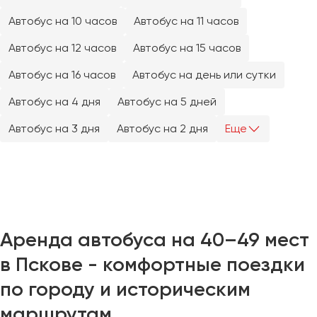
Челябинск
Автобус на 10 часов
Автобус на 11 часов
Череповец
Автобус на 12 часов
Автобус на 15 часов
Чита
Автобус на 16 часов
Автобус на день или сутки
Якутск
Автобус на 4 дня
Автобус на 5 дней
Ялта
Ярославль
Автобус на 3 дня
Автобус на 2 дня
Еще
Аренда автобуса на 40–49 мест
в Пскове - комфортные поездки
по городу и историческим
маршрутам