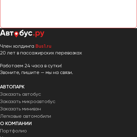
Сургут
Тверь
Тольятти
Томск
Тула
Член холдинга
Bus1.ru
Тюмень
20 лет в пассажирских перевозках
Работаем 24 часа в сутки!
Улан-Удэ
Звоните, пишите — мы на связи.
Ульяновск
Уфа
АВТОПАРК
Заказать автобус
Феодосия
Заказать микроавтобус
Заказать минивэн
Легковые автомобили
Хабаровск
О КОМПАНИИ
Портфолио
Чебоксары