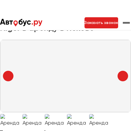
Главная
Автопарк
Заказать автобус
Higer
Заказать звонок
Higer в аренду в Пскове
Москва
Санкт-Петербург
Новосибирск
Екатеринбург
Самара
Казань
Тольятти
Архангельск
Астрахань
Барнаул
Белгород
Брянск