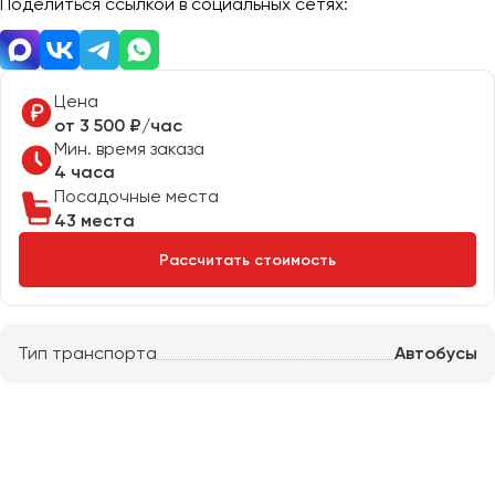
Поделиться ссылкой в социальных сетях:
Отправить заявку
Великий Новгород
Отправить заявку
Владивосток
Нажимая на кнопку, вы соглашаетесь с
политикой
Владикавказ
конфиденциальности
Нажимая на кнопку, вы соглашаетесь с
политикой
конфиденциальности
Цена
Владимир
от 3 500 ₽/час
Волгоград
Мин. время заказа
Волжский
4 часа
Вологда
Посадочные места
43 места
Воронеж
Рассчитать стоимость
Донецк
Евпатория
Тип транспорта
Автобусы
Екатеринбург
Иваново
Ижевск
Иркутск