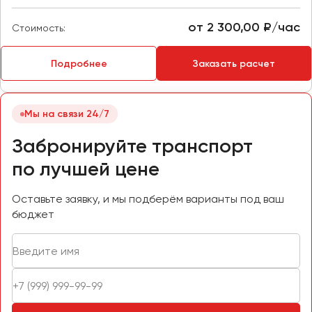
Макеевка
Махачкала
от 2 300,00 ₽/час
Стоимость:
Москва
Мурманск
Подробнее
Заказать расчет
Набережные Челны
Мы на связи 24/7
Нижний Новгород
Нижний Тагил
Забронируйте транспорт
Новокузнецк
по лучшей цене
Новороссийск
Новосибирск
Оставьте заявку, и мы подберём варианты под ваш
бюджет
Омск
Орёл
Оренбург
Пенза