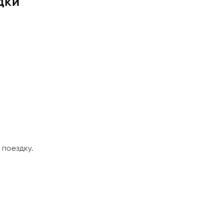
дки
поездку.