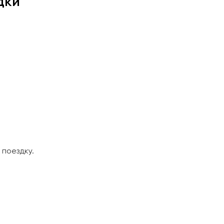
дки
поездку.