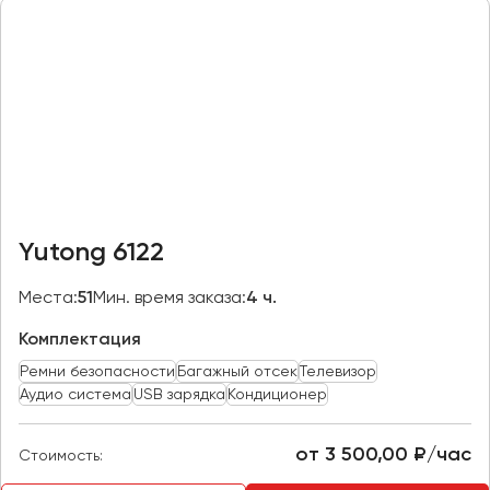
Казань
Калининград
Калуга
Кемерово
Керчь
Киров
Краснодар
Yutong 6122
Красноярск
Курган
Места:
51
Мин. время заказа:
4 ч.
Курск
Комплектация
Ремни безопасности
Багажный отсек
Телевизор
Липецк
Аудио система
USB зарядка
Кондиционер
Луганск
от 3 500,00 ₽/час
Стоимость:
Магнитогорск