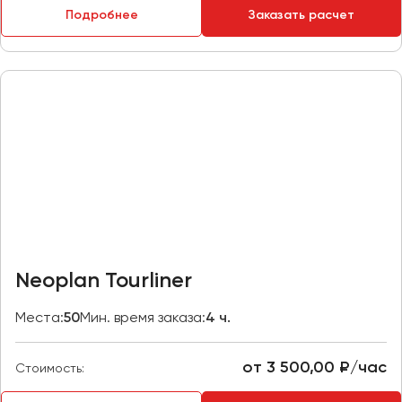
Подробнее
Заказать расчет
Пермь
Петрозаводск
Псков
Ростов-на-Дону
Рязань
Самара
Санкт-Петербург
Саранск
Саратов
Neoplan Tourliner
Севастополь
Симферополь
Места:
50
Мин. время заказа:
4 ч.
Смоленск
Сочи
от 3 500,00 ₽/час
Стоимость:
Ставрополь