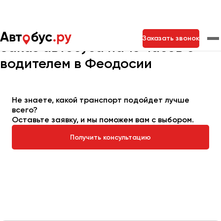
Главная
Автопарк
Заказать автобус
Автобус на 15 часов
Заказать звонок
Заказ автобуса на 15 часов с
водителем в Феодосии
Москва
Санкт-Петербург
Новосибирск
Екатеринбург
Самара
Казань
Тольятти
Не знаете, какой транспорт подойдет лучше
всего?
Оставьте заявку, и мы поможем вам с выбором.
Архангельск
Получить консультацию
Астрахань
Барнаул
Белгород
Брянск