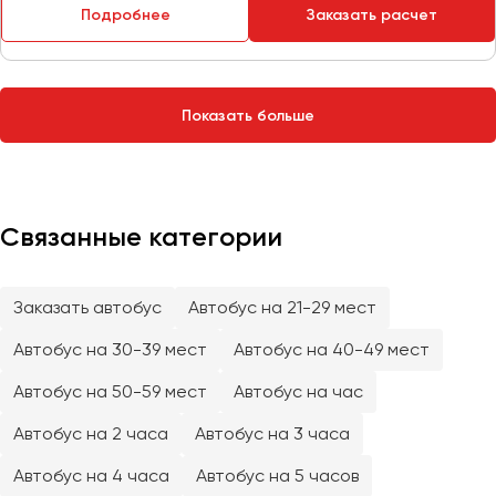
Сургут
Подробнее
Заказать расчет
Тверь
Тольятти
Показать больше
Томск
Тула
Тюмень
Связанные категории
Улан-Удэ
Ульяновск
Уфа
Заказать автобус
Автобус на 21-29 мест
Автобус на 30-39 мест
Автобус на 40-49 мест
Феодосия
Автобус на 50-59 мест
Автобус на час
Хабаровск
Автобус на 2 часа
Автобус на 3 часа
Автобус на 4 часа
Автобус на 5 часов
Чебоксары