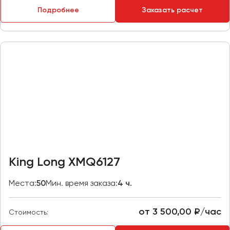
Макеевка
Подробнее
Заказать расчет
Махачкала
Москва
Мурманск
Набережные Челны
Нижний Новгород
Нижний Тагил
Новокузнецк
Новороссийск
Новосибирск
King Long XMQ6127
Омск
Места:
50
Мин. время заказа:
4 ч.
Орёл
Оренбург
от 3 500,00 ₽/час
Стоимость:
Пенза