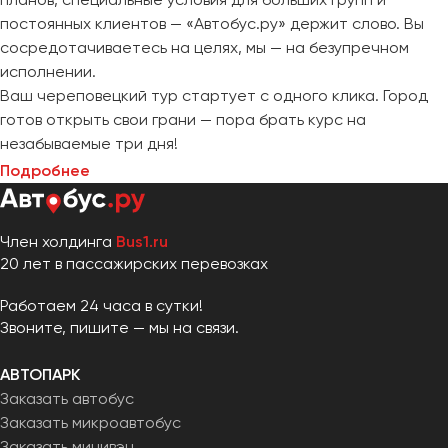
постоянных клиентов — «Автобус.ру» держит слово. Вы
сосредотачиваетесь на целях, мы — на безупречном
исполнении.
Ваш череповецкий тур стартует с одного клика. Город
готов открыть свои грани — пора брать курс на
незабываемые три дня!
Подробнее
Член холдинга
Bus1.ru
20 лет в пассажирских перевозках
Работаем 24 часа в сутки!
Звоните, пишите — мы на связи.
АВТОПАРК
Заказать автобус
Заказать микроавтобус
Заказать минивэн