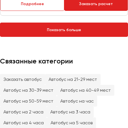
Сургут
Подробнее
Заказать расчет
Тверь
Тольятти
Показать больше
Томск
Тула
Тюмень
Связанные категории
Улан-Удэ
Ульяновск
Уфа
Заказать автобус
Автобус на 21-29 мест
Автобус на 30-39 мест
Автобус на 40-49 мест
Феодосия
Автобус на 50-59 мест
Автобус на час
Хабаровск
Автобус на 2 часа
Автобус на 3 часа
Автобус на 4 часа
Автобус на 5 часов
Чебоксары