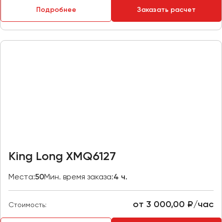
Макеевка
Подробнее
Заказать расчет
Махачкала
Москва
Мурманск
Набережные Челны
Нижний Новгород
Нижний Тагил
Новокузнецк
Новороссийск
Новосибирск
King Long XMQ6127
Омск
Места:
50
Мин. время заказа:
4 ч.
Орёл
Оренбург
от 3 000,00 ₽/час
Стоимость:
Пенза