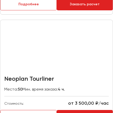
Подробнее
Заказать расчет
Пермь
Петрозаводск
Псков
Ростов-на-Дону
Рязань
Самара
Санкт-Петербург
Саранск
Саратов
Neoplan Tourliner
Севастополь
Симферополь
Места:
50
Мин. время заказа:
4 ч.
Смоленск
Сочи
от 3 500,00 ₽/час
Стоимость:
Ставрополь