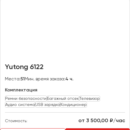
Казань
Калининград
Калуга
Кемерово
Керчь
Киров
Краснодар
Yutong 6122
Красноярск
Курган
Места:
51
Мин. время заказа:
4 ч.
Курск
Комплектация
Ремни безопасности
Багажный отсек
Телевизор
Липецк
Аудио система
USB зарядка
Кондиционер
Луганск
от 3 500,00 ₽/час
Стоимость:
Магнитогорск