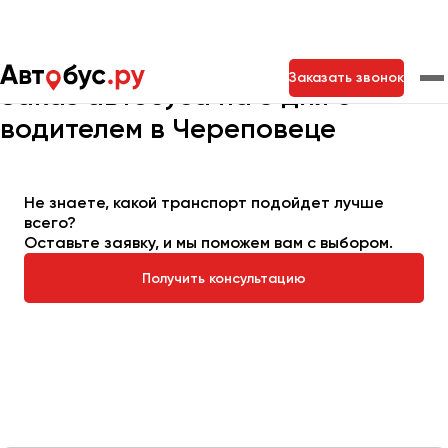
Главная
Автопарк
Заказать автобус
Автобус на 3 дня
Заказать звонок
Заказ автобуса на 3 дня с
водителем в Череповеце
Москва
Санкт-Петербург
Новосибирск
Екатеринбург
Самара
Казань
Тольятти
Не знаете, какой транспорт подойдет лучше
всего?
Оставьте заявку, и мы поможем вам с выбором.
Архангельск
Получить консультацию
Астрахань
Барнаул
Белгород
Брянск