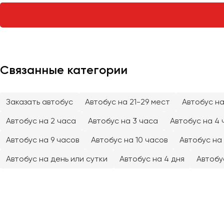
Тверь
Тольятти
Томск
Тула
Тюмень
Связанные категории
Улан-Удэ
Заказать автобус
Автобус на 21-29 мест
Автобус на
Ульяновск
Уфа
Автобус на 2 часа
Автобус на 3 часа
Автобус на 4 
Автобус на 9 часов
Автобус на 10 часов
Автобус на 
Феодосия
Автобус на день или сутки
Автобус на 4 дня
Автобу
Хабаровск
Чебоксары
Челябинск