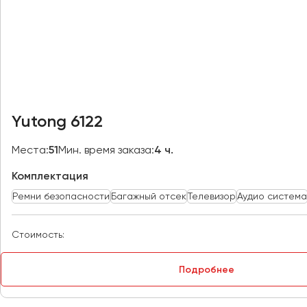
Казань
Калининград
Калуга
Кемерово
Керчь
Киров
Yutong 6122
Краснодар
Красноярск
Места:
51
Мин. время заказа:
4 ч.
Курган
Комплектация
Курск
Ремни безопасности
Багажный отсек
Телевизор
Аудио система
Липецк
Луганск
Стоимость:
Магнитогорск
Подробнее
Макеевка
Махачкала