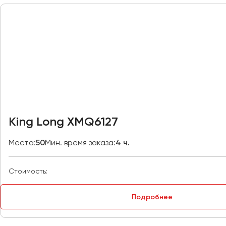
Москва
Мурманск
Набережные Челны
Нижний Новгород
Нижний Тагил
Новокузнецк
Новороссийск
King Long XMQ6127
Новосибирск
Места:
50
Мин. время заказа:
4 ч.
Омск
Орёл
Стоимость:
Оренбург
Подробнее
Пенза
Пермь