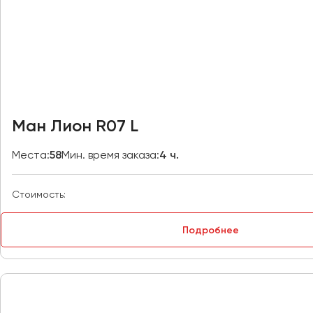
Владивосток
Владикавказ
Владимир
Волгоград
Волжский
Вологда
Воронеж
Ман Лион R07 L
Донецк
Места:
58
Мин. время заказа:
4 ч.
Евпатория
Стоимость:
Екатеринбург
Подробнее
Иваново
Ижевск
Иркутск