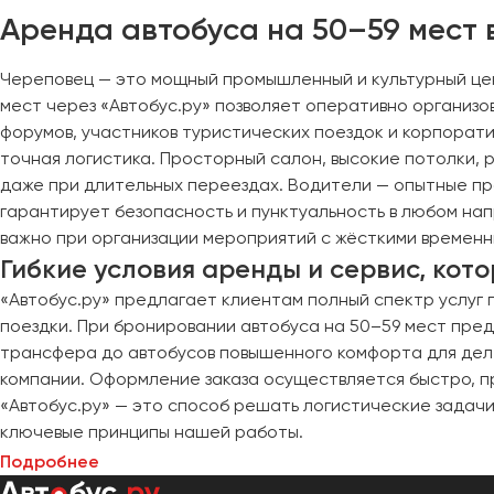
Череповец
Аренда автобуса на 50–59 мест
Чита
Череповец — это мощный промышленный и культурный цен
Якутск
мест через «Автобус.ру» позволяет оперативно организо
Ялта
форумов, участников туристических поездок и корпорати
Ярославль
точная логистика. Просторный салон, высокие потолки,
даже при длительных переездах. Водители — опытные п
гарантирует безопасность и пунктуальность в любом на
важно при организации мероприятий с жёсткими временн
Гибкие условия аренды и сервис, кот
«Автобус.ру» предлагает клиентам полный спектр услуг
поездки. При бронировании автобуса на 50–59 мест пре
трансфера до автобусов повышенного комфорта для деле
компании. Оформление заказа осуществляется быстро, п
«Автобус.ру» — это способ решать логистические задачи
ключевые принципы нашей работы.
Подробнее