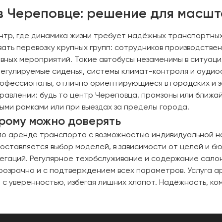
 в Череповце: решение для масш
тр, где динамика жизни требует надёжных транспортных
вать перевозку крупных групп: сотрудников производстве
вных мероприятий. Такие автобусы незаменимы в ситуация
 регулируемые сиденья, системы климат-контроля и ауд
рофессионалы, отлично ориентирующиеся в городских и 
правлении: будь то центр Череповца, промзоны или ближ
ыми рамками или при выездах за пределы города.
орому можно доверять
 по аренде транспорта с возможностью индивидуальной 
доставляется выбор моделей, в зависимости от целей и 
гаций. Регулярное техобслуживание и содержание салон
розрачно и с подтверждением всех параметров. Услуга а
 с уверенностью, избегая лишних хлопот. Надёжность, к