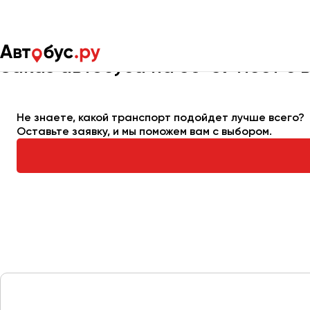
Главная
Автопарк
Заказать автобус
Автобус на 50-59 м
Заказ автобуса на 50-59 мест с
Москва
Санкт-Пете
Не знаете, какой транспорт подойдет лучше всего?
Оставьте заявку, и мы поможем вам с выбором.
Архангельск
Астрахань
Барнаул
Белгород
Брянск
Великий Новгород