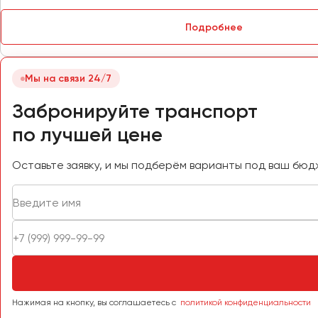
Петрозаводск
Псков
Подробнее
Ростов-на-Дону
Мы на связи 24/7
Рязань
Забронируйте транспорт
Самара
по лучшей цене
Санкт-Петербург
Саранск
Оставьте заявку, и мы подберём варианты под ваш бюд
Саратов
Севастополь
Симферополь
Смоленск
Сочи
Ставрополь
Сургут
Нажимая на кнопку, вы соглашаетесь с
политикой конфиденциальности