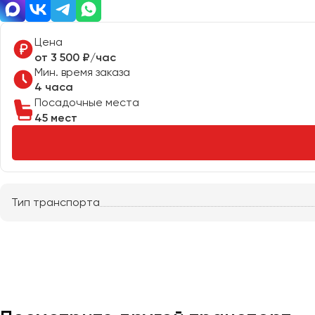
Казань
Калининград
Цена
Калуга
от 3 500 ₽/час
Кемерово
Мин. время заказа
Керчь
4 часа
Посадочные места
Киров
45 мест
Краснодар
Красноярск
Курган
Курск
Тип транспорта
Липецк
Луганск
Магнитогорск
Макеевка
Махачкала