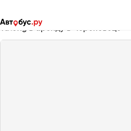
Главная
Автопарк
Заказать автобус
Yutong
Yutong в аренду в Череповеце
Москва
Санкт-Пете
Архангельск
Астрахань
Барнаул
Белгород
Брянск
Великий Новгород