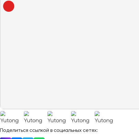
Владивосток
Владикавказ
Владимир
Волгоград
Волжский
Вологда
Воронеж
Донецк
Евпатория
Екатеринбург
Иваново
Ижевск
Иркутск
Поделиться ссылкой в социальных сетях: