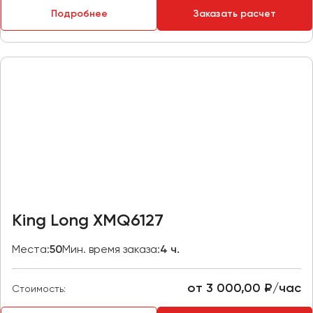
Макеевка
Подробнее
Заказать расчет
Махачкала
Москва
Мурманск
Набережные Челны
Нижний Новгород
Нижний Тагил
Новокузнецк
Новороссийск
Новосибирск
King Long XMQ6127
Омск
Места:
50
Мин. время заказа:
4 ч.
Орёл
Оренбург
от 3 000,00 ₽/час
Стоимость:
Пенза