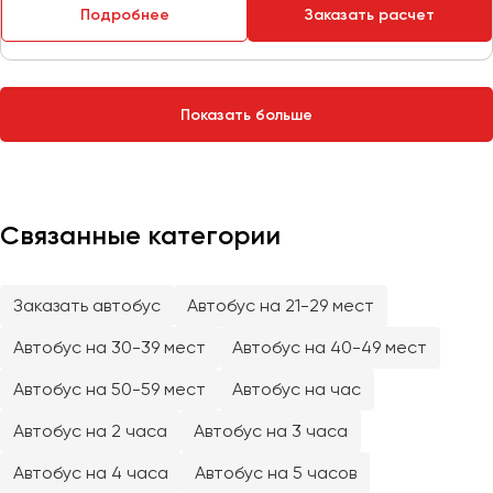
Сургут
Подробнее
Заказать расчет
Тверь
Тольятти
Показать больше
Томск
Тула
Тюмень
Связанные категории
Улан-Удэ
Ульяновск
Уфа
Заказать автобус
Автобус на 21-29 мест
Автобус на 30-39 мест
Автобус на 40-49 мест
Феодосия
Автобус на 50-59 мест
Автобус на час
Хабаровск
Автобус на 2 часа
Автобус на 3 часа
Автобус на 4 часа
Автобус на 5 часов
Чебоксары