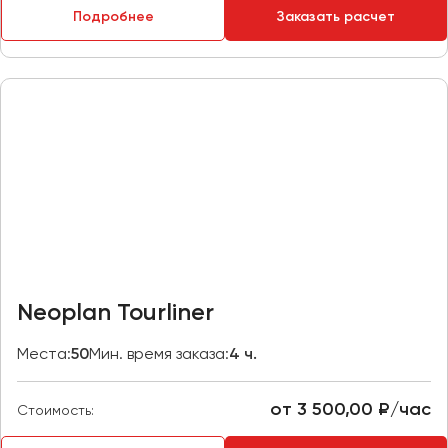
Подробнее
Заказать расчет
Пермь
Петрозаводск
Псков
Ростов-на-Дону
Рязань
Самара
Санкт-Петербург
Саранск
Саратов
Neoplan Tourliner
Севастополь
Симферополь
Места:
50
Мин. время заказа:
4 ч.
Смоленск
Сочи
от 3 500,00 ₽/час
Стоимость:
Ставрополь