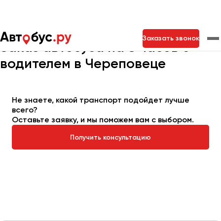
Главная
Автопарк
Заказать автобус
Автобус на 8 часов
Заказать звонок
Заказ автобуса на 8 часов с
водителем в Череповеце
Москва
Санкт-Петербург
Новосибирск
Екатеринбург
Самара
Казань
Тольятти
Не знаете, какой транспорт подойдет лучше
всего?
Оставьте заявку, и мы поможем вам с выбором.
Архангельск
Получить консультацию
Астрахань
Барнаул
Белгород
Брянск