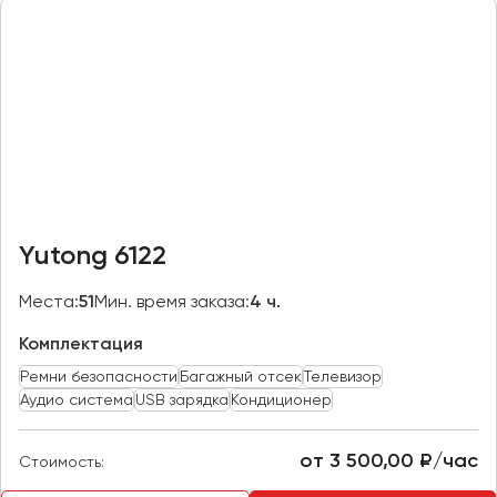
Казань
Калининград
Калуга
Кемерово
Керчь
Киров
Краснодар
Yutong 6122
Красноярск
Курган
Места:
51
Мин. время заказа:
4 ч.
Курск
Комплектация
Ремни безопасности
Багажный отсек
Телевизор
Липецк
Аудио система
USB зарядка
Кондиционер
Луганск
от 3 500,00 ₽/час
Стоимость:
Магнитогорск