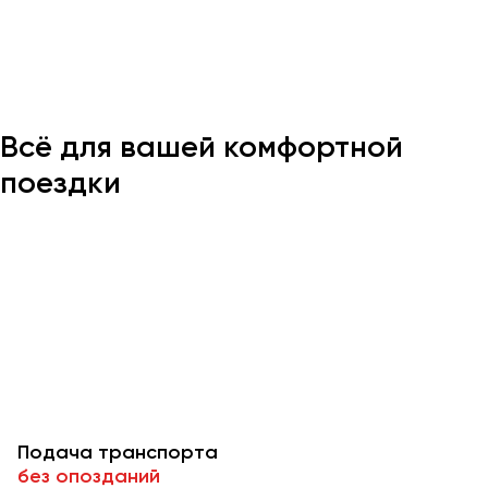
Казань
Калининград
Калуга
Всё для вашей комфортной
Кемерово
Керчь
поездки
Киров
Краснодар
Красноярск
Курган
Курск
Липецк
Луганск
Подача транспорта
Магнитогорск
без опозданий