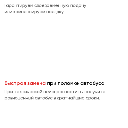
Макеевка
Гарантируем своевременную подачу
Махачкала
или компенсируем поездку.
Москва
Мурманск
Набережные Челны
Нижний Новгород
Нижний Тагил
Новокузнецк
Новороссийск
Новосибирск
Быстрая замена
при поломке автобуса
При технической неисправности вы получите
Омск
равноценный автобус в кратчайшие сроки.
Орёл
Оренбург
Пенза