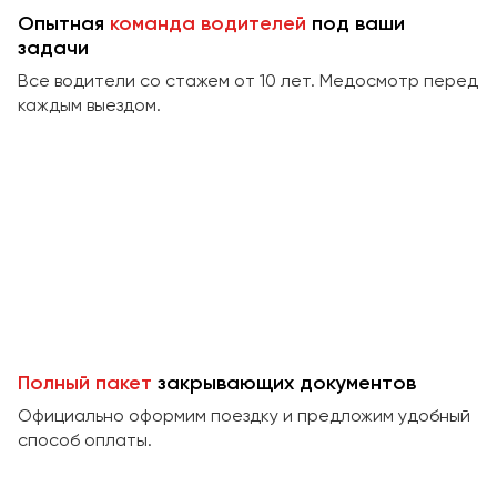
Сургут
Опытная
команда водителей
под ваши
задачи
Тверь
Все водители со стажем от 10 лет. Медосмотр перед
Тольятти
каждым выездом.
Томск
Тула
Тюмень
Улан-Удэ
Ульяновск
Уфа
Феодосия
Полный пакет
закрывающих документов
Официально оформим поездку и предложим удобный
Хабаровск
способ оплаты.
Чебоксары