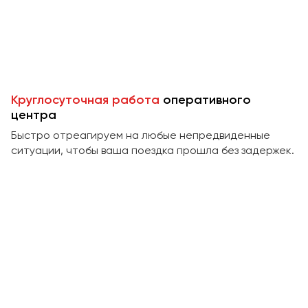
Пермь
Петрозаводск
Псков
Ростов-на-Дону
Круглосуточная работа
оперативного
Рязань
центра
Быстро отреагируем на любые непредвиденные
Самара
ситуации, чтобы ваша поездка прошла без задержек.
Санкт-Петербург
Саранск
Саратов
Севастополь
Симферополь
Смоленск
Сочи
Ставрополь