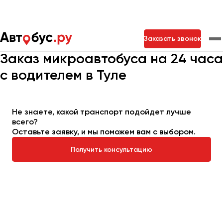
Главная
Автопарк
Заказать микроавтобус
Заказать звонок
Микроавтобус на 24 часа
Заказ микроавтобуса на 24 часа
с водителем в Туле
Москва
Санкт-Петербург
Новосибирск
Екатеринбург
Самара
Казань
Тольятти
Не знаете, какой транспорт подойдет лучше
всего?
Оставьте заявку, и мы поможем вам с выбором.
Архангельск
Астрахань
Получить консультацию
Барнаул
Белгород
Брянск