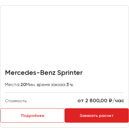
Казань
Калининград
Калуга
Кемерово
Керчь
Киров
Краснодар
Красноярск
Mercedes-Benz Sprinter
Курган
Места:
20
Мин. время заказа:
3 ч.
Курск
от 2 800,00 ₽/час
Липецк
Стоимость:
Луганск
Подробнее
Заказать расчет
Магнитогорск