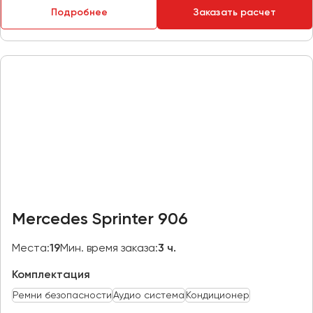
Подробнее
Заказать расчет
Пермь
Петрозаводск
Псков
Ростов-на-Дону
Рязань
Самара
Санкт-Петербург
Саранск
Саратов
Mercedes Sprinter 906
Севастополь
Симферополь
Места:
19
Мин. время заказа:
3 ч.
Смоленск
Комплектация
Сочи
Ремни безопасности
Аудио система
Кондиционер
Ставрополь