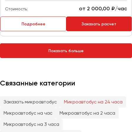
Сургут
от 2 000,00 ₽/час
Стоимость:
Тверь
Подробнее
Заказать расчет
Тольятти
Томск
Тула
Тюмень
Показать больше
Улан-Удэ
Ульяновск
Уфа
Связанные категории
Феодосия
Заказать микроавтобус
Микроавтобус на 24 часа
Хабаровск
Микроавтобус на час
Микроавтобус на 2 часа
Микроавтобус на 3 часа
Чебоксары