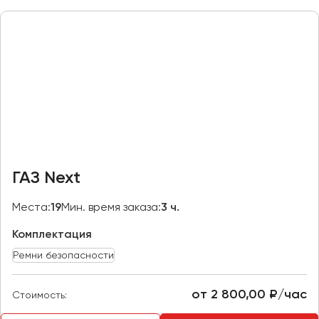
Макеевка
Махачкала
Москва
Мурманск
Набережные Челны
Нижний Новгород
Нижний Тагил
Новокузнецк
ГАЗ Next
Новороссийск
Новосибирск
Места:
19
Мин. время заказа:
3 ч.
Комплектация
Омск
Орёл
Ремни безопасности
Оренбург
от 2 800,00 ₽/час
Стоимость:
Пенза