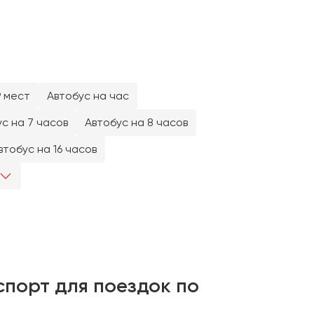
9 мест
Автобус на час
с на 7 часов
Автобус на 8 часов
втобус на 16 часов
спорт для поездок по