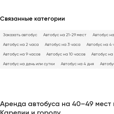
Тверь
Тольятти
Связанные категории
Томск
Тула
Тюмень
Заказать автобус
Автобус на 21-29 мест
Автобус на
Автобус на 2 часа
Автобус на 3 часа
Автобус на 4 
Улан-Удэ
Ульяновск
Автобус на 9 часов
Автобус на 10 часов
Автобус на 
Уфа
Автобус на день или сутки
Автобус на 4 дня
Автобу
Феодосия
Хабаровск
Чебоксары
Аренда автобуса на 40–49 мест 
Челябинск
Карелии и городу