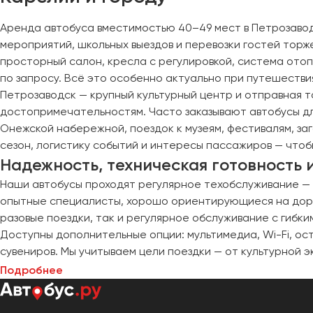
Череповец
Чита
Аренда автобуса вместимостью 40–49 мест в Петрозавод
мероприятий, школьных выездов и перевозки гостей тор
Якутск
просторный салон, кресла с регулировкой, система ото
по запросу. Всё это особенно актуально при путешеств
Ялта
Петрозаводск — крупный культурный центр и отправная т
Ярославль
достопримечательностям. Часто заказывают автобусы дл
Онежской набережной, поездок к музеям, фестивалям, з
сезон, логистику событий и интересы пассажиров — чтоб
Надежность, техническая готовность
Наши автобусы проходят регулярное техобслуживание — т
опытные специалисты, хорошо ориентирующиеся на дорог
разовые поездки, так и регулярное обслуживание с гибки
Доступны дополнительные опции: мультимедиа, Wi-Fi, ост
сувениров. Мы учитываем цели поездки — от культурной 
Подробнее