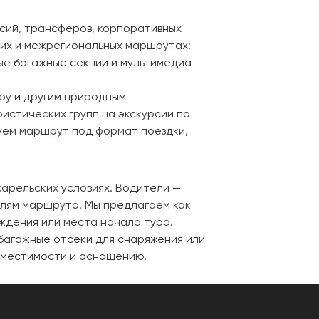
сий, трансферов, корпоративных
ких и межрегиональных маршрутах:
ые багажные секции и мультимедиа —
еру и другим природным
истических групп на экскурсии по
уем маршрут под формат поездки,
карельских условиях. Водители —
алям маршрута. Мы предлагаем как
еждения или места начала тура.
 багажные отсеки для снаряжения или
 вместимости и оснащению.