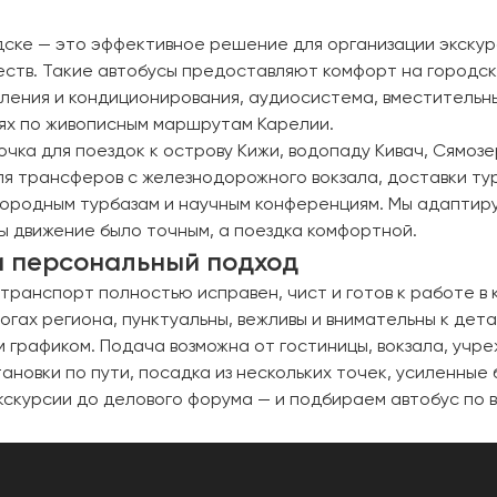
ске — это эффективное решение для организации экскур
жеств. Такие автобусы предоставляют комфорт на городс
пления и кондиционирования, аудиосистема, вместительн
иях по живописным маршрутам Карелии.
очка для поездок к острову Кижи, водопаду Кивач, Сямоз
я трансферов с железнодорожного вокзала, доставки тур
агородным турбазам и научным конференциям. Мы адаптир
ы движение было точным, а поездка комфортной.
 и персональный подход
ранспорт полностью исправен, чист и готов к работе в 
ах региона, пунктуальны, вежливы и внимательны к дет
м графиком. Подача возможна от гостиницы, вокзала, учр
ановки по пути, посадка из нескольких точек, усиленные
экскурсии до делового форума — и подбираем автобус по