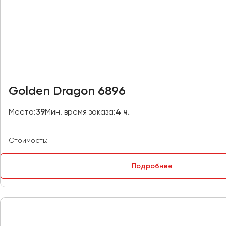
Владивосток
Владикавказ
Владимир
Волгоград
Волжский
Вологда
Воронеж
Golden Dragon 6896
Донецк
Места:
39
Мин. время заказа:
4 ч.
Евпатория
Стоимость:
Екатеринбург
Подробнее
Иваново
Ижевск
Иркутск