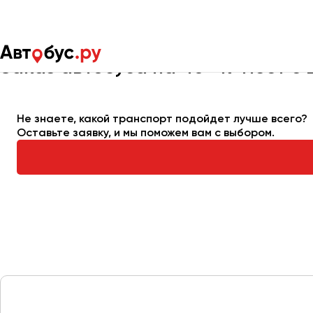
Главная
Автопарк
Заказать автобус
Автобус на 40-49 м
Заказ автобуса на 40-49 мест с
Москва
Санкт-Пете
Не знаете, какой транспорт подойдет лучше всего?
Оставьте заявку, и мы поможем вам с выбором.
Архангельск
Астрахань
Барнаул
Белгород
Брянск
Великий Новгород