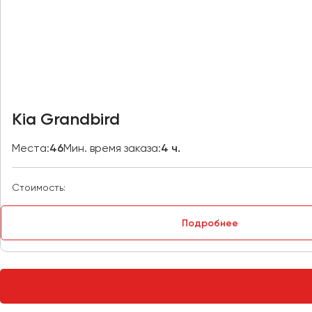
Петрозаводск
Псков
Ростов-на-Дону
Рязань
Kia Grandbird
Самара
Санкт-Петербург
Места:
46
Мин. время заказа:
4 ч.
Саранск
Саратов
Стоимость:
Севастополь
Симферополь
Подробнее
Смоленск
Сочи
Ставрополь
Сургут