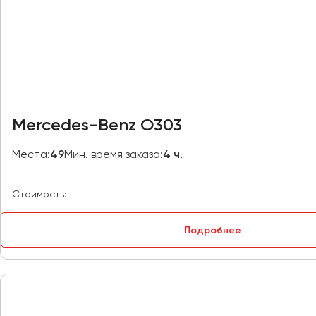
Казань
Калининград
Калуга
Кемерово
Керчь
Киров
Mercedes-Benz O303
Краснодар
Красноярск
Места:
49
Мин. время заказа:
4 ч.
Курган
Курск
Стоимость:
Липецк
Подробнее
Луганск
Магнитогорск
Макеевка
Махачкала