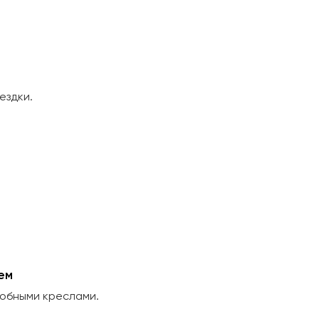
ездки.
ем
добными креслами.