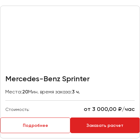
Казань
Калининград
Калуга
Кемерово
Керчь
Киров
Краснодар
Красноярск
Mercedes-Benz Sprinter
Курган
Места:
20
Мин. время заказа:
3 ч.
Курск
от 3 000,00 ₽/час
Липецк
Стоимость:
Луганск
Подробнее
Заказать расчет
Магнитогорск