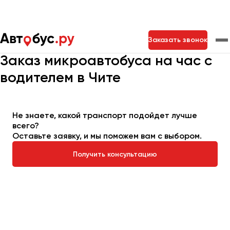
Главная
Автопарк
Заказать микроавтобус
Заказать звонок
Микроавтобус на час
Заказ микроавтобуса на час с
водителем в Чите
Москва
Санкт-Петербург
Новосибирск
Екатеринбург
Самара
Казань
Тольятти
Не знаете, какой транспорт подойдет лучше
всего?
Оставьте заявку, и мы поможем вам с выбором.
Архангельск
Астрахань
Получить консультацию
Барнаул
Белгород
Брянск