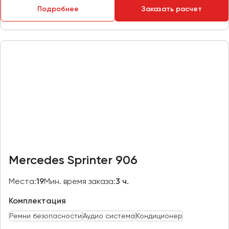
Подробнее
Заказать расчет
Пермь
Петрозаводск
Псков
Ростов-на-Дону
Рязань
Самара
Санкт-Петербург
Саранск
Саратов
Mercedes Sprinter 906
Севастополь
Симферополь
Места:
19
Мин. время заказа:
3 ч.
Смоленск
Комплектация
Сочи
Ремни безопасности
Аудио система
Кондиционер
Ставрополь