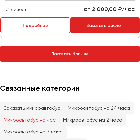
Сургут
от 2 000,00 ₽/час
Стоимость:
Тверь
Подробнее
Заказать расчет
Тольятти
Томск
Тула
Тюмень
Показать больше
Улан-Удэ
Ульяновск
Уфа
Связанные категории
Феодосия
Заказать микроавтобус
Микроавтобус на 24 часа
Хабаровск
Микроавтобус на час
Микроавтобус на 2 часа
Микроавтобус на 3 часа
Чебоксары