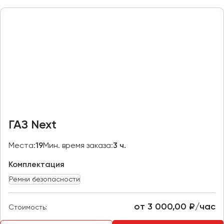
Макеевка
Махачкала
Москва
Мурманск
Набережные Челны
Нижний Новгород
Нижний Тагил
Новокузнецк
ГАЗ Next
Новороссийск
Новосибирск
Места:
19
Мин. время заказа:
3 ч.
Комплектация
Омск
Орёл
Ремни безопасности
Оренбург
от 3 000,00 ₽/час
Стоимость:
Пенза