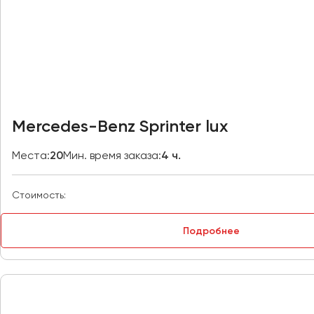
Владивосток
Владикавказ
Владимир
Волгоград
Волжский
Вологда
Воронеж
Mercedes-Benz Sprinter lux
Донецк
Места:
20
Мин. время заказа:
4 ч.
Евпатория
Стоимость:
Екатеринбург
Подробнее
Иваново
Ижевск
Иркутск