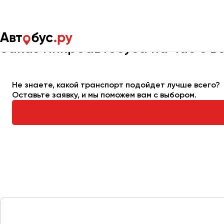
Главная
Автопарк
Заказать микроавтобус
Микроавтобус
Заказ микроавтобуса на час с в
Москва
Санкт-Пете
Не знаете, какой транспорт подойдет лучше всего?
Оставьте заявку, и мы поможем вам с выбором.
Архангельск
Астрахань
Барнаул
Белгород
Брянск
Великий Новгород