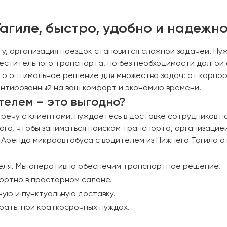
агиле, быстро, удобно и надежн
ту, организация поездок становится сложной задачей. Ну
местительного транспорта, но без необходимости долгой
это оптимальное решение для множества задач: от корпо
ентированный на ваш комфорт и экономию времени.
телем – это выгодно?
речу с клиентами, нуждаетесь в доставке сотрудников н
ого, чтобы заниматься поиском транспорта, организацие
 Аренда микроавтобуса с водителем из Нижнего Тагила о
теля. Мы оперативно обеспечим транспортное решение.
фортно в просторном салоне.
ую и пунктуальную доставку.
траты при краткосрочных нуждах.