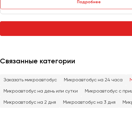
Подробнее
Тверь
Тольятти
Томск
Тула
Тюмень
Улан-Удэ
Связанные категории
Ульяновск
Уфа
Заказать микроавтобус
Микроавтобус на 24 часа
Феодосия
Микроавтобус на день или сутки
Микроавтобус с при
Хабаровск
Микроавтобус на 2 дня
Микроавтобус на 3 дня
Мик
Чебоксары
Челябинск