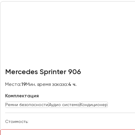
Петрозаводск
Псков
Ростов-на-Дону
Рязань
Самара
Санкт-Петербург
Саранск
Mercedes Sprinter 906
Саратов
Севастополь
Места:
19
Мин. время заказа:
4 ч.
Симферополь
Комплектация
Смоленск
Ремни безопасности
Аудио система
Кондиционер
Сочи
Ставрополь
Стоимость:
Сургут