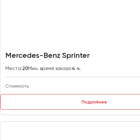
Казань
Калининград
Калуга
Кемерово
Керчь
Киров
Mercedes-Benz Sprinter
Краснодар
Красноярск
Места:
20
Мин. время заказа:
4 ч.
Курган
Курск
Стоимость:
Липецк
Подробнее
Луганск
Магнитогорск
Макеевка
Махачкала