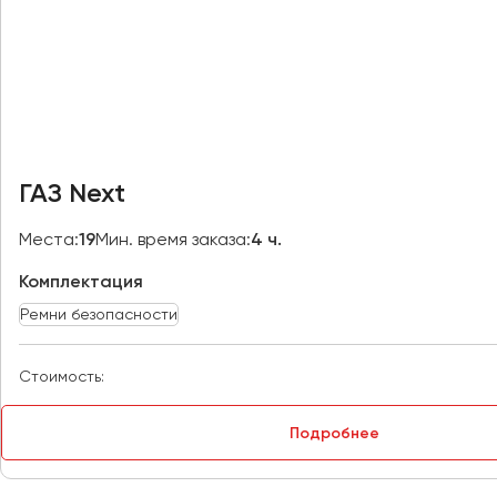
Москва
Мурманск
Набережные Челны
Нижний Новгород
Нижний Тагил
ГАЗ Next
Новокузнецк
Новороссийск
Места:
19
Мин. время заказа:
4 ч.
Новосибирск
Комплектация
Ремни безопасности
Омск
Орёл
Стоимость:
Оренбург
Подробнее
Пенза
Пермь