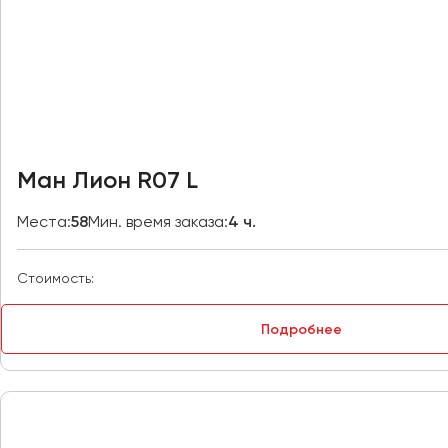
Владивосток
Владикавказ
Владимир
Волгоград
Волжский
Вологда
Воронеж
Ман Лион R07 L
Донецк
Места:
58
Мин. время заказа:
4 ч.
Евпатория
Стоимость:
Екатеринбург
Подробнее
Иваново
Ижевск
Иркутск