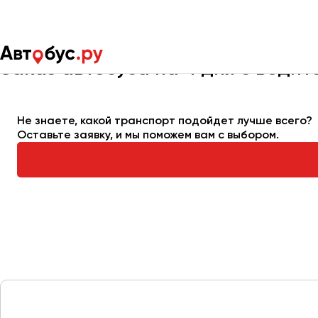
Главная
Автопарк
Заказать автобус
Автобус на 4 дня
Заказ автобуса на 4 дня с води
Москва
Санкт-Пете
Не знаете, какой транспорт подойдет лучше всего?
Оставьте заявку, и мы поможем вам с выбором.
Архангельск
Астрахань
Барнаул
Белгород
Брянск
Великий Новгород