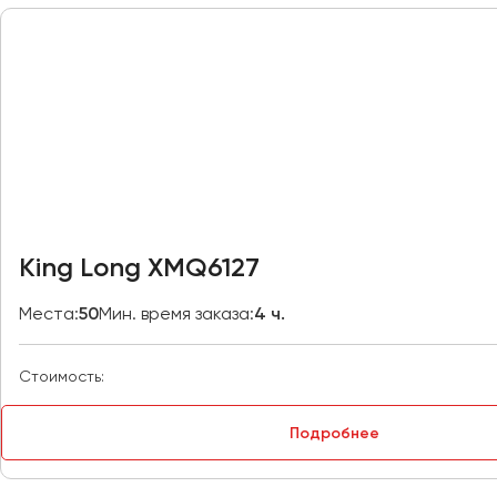
Москва
Мурманск
Набережные Челны
Нижний Новгород
Нижний Тагил
Новокузнецк
Новороссийск
King Long XMQ6127
Новосибирск
Места:
50
Мин. время заказа:
4 ч.
Омск
Орёл
Стоимость:
Оренбург
Подробнее
Пенза
Пермь