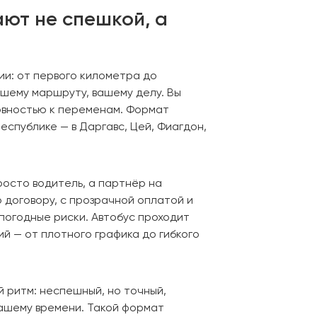
ают не спешкой, а
нии: от первого километра до
вашему маршруту, вашему делу. Вы
товностью к переменам. Формат
еспублике — в Даргавс, Цей, Фиагдон,
росто водитель, а партнёр на
 договору, с прозрачной оплатой и
погодные риски. Автобус проходит
й — от плотного графика до гибкого
й ритм: неспешный, но точный,
вашему времени. Такой формат