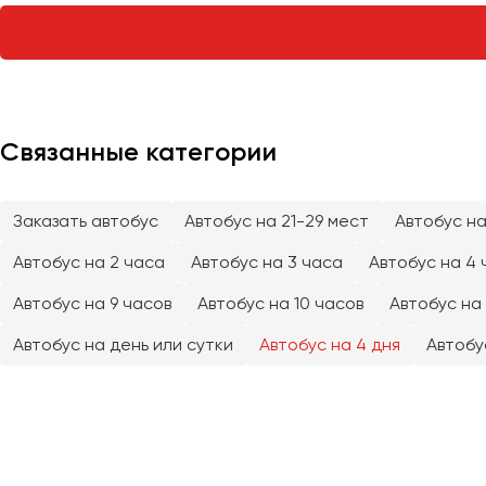
Тверь
Тольятти
Томск
Тула
Тюмень
Связанные категории
Улан-Удэ
Заказать автобус
Автобус на 21-29 мест
Автобус на
Ульяновск
Уфа
Автобус на 2 часа
Автобус на 3 часа
Автобус на 4 
Автобус на 9 часов
Автобус на 10 часов
Автобус на 
Феодосия
Автобус на день или сутки
Автобус на 4 дня
Автобу
Хабаровск
Чебоксары
Челябинск