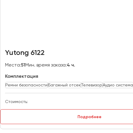
Казань
Калининград
Калуга
Кемерово
Керчь
Киров
Yutong 6122
Краснодар
Красноярск
Места:
51
Мин. время заказа:
4 ч.
Курган
Комплектация
Курск
Ремни безопасности
Багажный отсек
Телевизор
Аудио система
Липецк
Луганск
Стоимость:
Магнитогорск
Подробнее
Макеевка
Махачкала