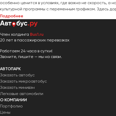
особенно ценится в условиях, где важна не скорость, а 
культурной программы с переменным графиком. Здесь доро
Подробнее
Член холдинга
Bus1.ru
20 лет в пассажирских перевозках
Работаем 24 часа в сутки!
Звоните, пишите — мы на связи.
АВТОПАРК
Заказать автобус
Заказать микроавтобус
Заказать минивэн
Легковые автомобили
О КОМПАНИИ
Портфолио
Цены