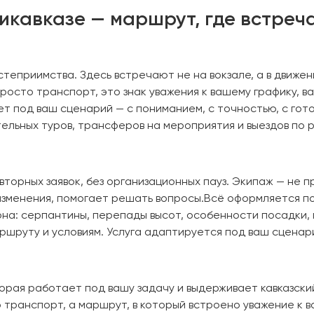
дикавказе — маршрут, где встреч
остеприимства. Здесь встречают не на вокзале, а в движе
просто транспорт, это знак уважения к вашему графику, 
ет под ваш сценарий — с пониманием, с точностью, с го
ельных туров, трансферов на мероприятия и выездов по р
торных заявок, без организационных пауз. Экипаж — не п
изменения, помогает решать вопросы.Всё оформляется по
на: серпантины, перепады высот, особенности посадки, 
шруту и условиям. Услуга адаптируется под ваш сценари
торая работает под вашу задачу и выдерживает кавказски
 транспорт, а маршрут, в который встроено уважение к 