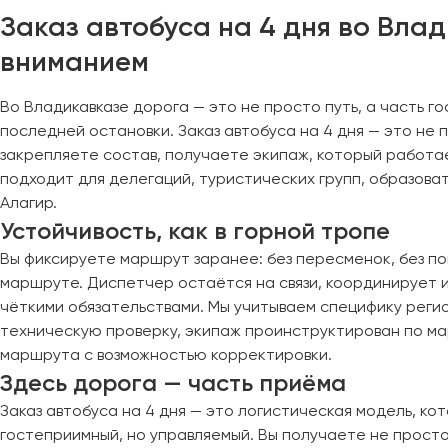
Череповец
Заказ автобуса на 4 дня во Вла
Чита
вниманием
Якутск
Во Владикавказе дорога — это не просто путь, а часть г
Ялта
последней остановки. Заказ автобуса на 4 дня — это не 
Ярославль
закрепляете состав, получаете экипаж, который работа
подходит для делегаций, туристических групп, образоват
Алагир.
Устойчивость, как в горной тропе
Вы фиксируете маршрут заранее: без пересменок, без пов
маршруте. Диспетчер остаётся на связи, координирует 
чёткими обязательствами. Мы учитываем специфику регио
техническую проверку, экипаж проинструктирован по мар
маршрута с возможностью корректировки.
Здесь дорога — часть приёма
Заказ автобуса на 4 дня — это логистическая модель, ко
гостеприимный, но управляемый. Вы получаете не просто