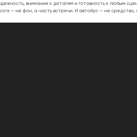
надёжность, внимание к деталям и готовность к любым сц
га — не фон, а часть встречи. И автобус — не средство, 