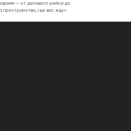
енариям — от делового рейса до
а пространство, где вас ждут.