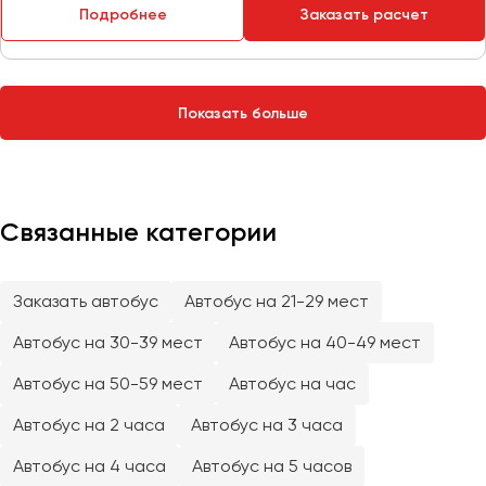
Сургут
Подробнее
Заказать расчет
Тверь
Тольятти
Показать больше
Томск
Тула
Тюмень
Связанные категории
Улан-Удэ
Ульяновск
Уфа
Заказать автобус
Автобус на 21-29 мест
Автобус на 30-39 мест
Автобус на 40-49 мест
Феодосия
Автобус на 50-59 мест
Автобус на час
Хабаровск
Автобус на 2 часа
Автобус на 3 часа
Автобус на 4 часа
Автобус на 5 часов
Чебоксары