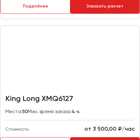
Макеевка
Подробнее
Заказать расчет
Махачкала
Москва
Мурманск
Набережные Челны
Нижний Новгород
Нижний Тагил
Новокузнецк
Новороссийск
Новосибирск
King Long XMQ6127
Омск
Места:
50
Мин. время заказа:
4 ч.
Орёл
Оренбург
от 3 500,00 ₽/час
Стоимость:
Пенза