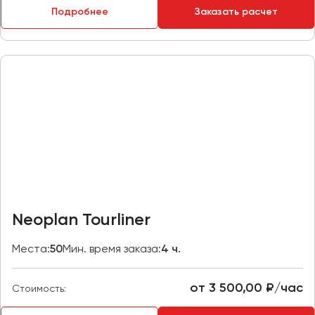
Подробнее
Заказать расчет
Пермь
Петрозаводск
Псков
Ростов-на-Дону
Рязань
Самара
Санкт-Петербург
Саранск
Саратов
Neoplan Tourliner
Севастополь
Симферополь
Места:
50
Мин. время заказа:
4 ч.
Смоленск
Сочи
от 3 500,00 ₽/час
Стоимость:
Ставрополь