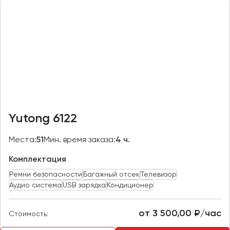
Казань
Калининград
Калуга
Кемерово
Керчь
Киров
Краснодар
Yutong 6122
Красноярск
Курган
Места:
51
Мин. время заказа:
4 ч.
Курск
Комплектация
Ремни безопасности
Багажный отсек
Телевизор
Липецк
Аудио система
USB зарядка
Кондиционер
Луганск
от 3 500,00 ₽/час
Стоимость:
Магнитогорск