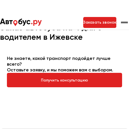
Главная
Автопарк
Заказать автобус
Автобус на 4 дня
Заказать звонок
Заказ автобуса на 4 дня с
водителем в Ижевске
Москва
Санкт-Петербург
Новосибирск
Екатеринбург
Самара
Казань
Тольятти
Не знаете, какой транспорт подойдет лучше
всего?
Оставьте заявку, и мы поможем вам с выбором.
Архангельск
Получить консультацию
Астрахань
Барнаул
Белгород
Брянск