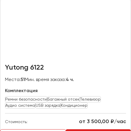
Казань
Калининград
Калуга
Кемерово
Керчь
Киров
Краснодар
Yutong 6122
Красноярск
Курган
Места:
51
Мин. время заказа:
4 ч.
Курск
Комплектация
Ремни безопасности
Багажный отсек
Телевизор
Липецк
Аудио система
USB зарядка
Кондиционер
Луганск
от 3 500,00 ₽/час
Стоимость:
Магнитогорск