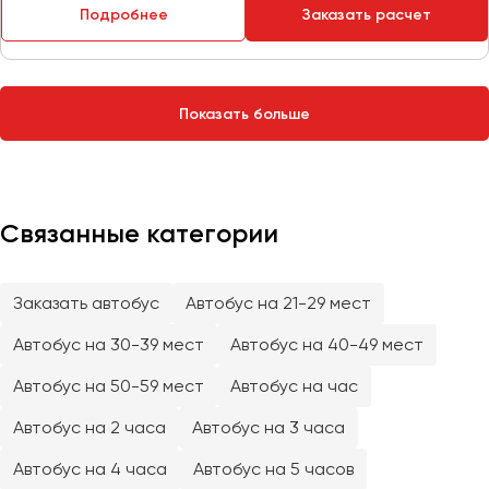
Сургут
Подробнее
Заказать расчет
Тверь
Тольятти
Показать больше
Томск
Тула
Тюмень
Связанные категории
Улан-Удэ
Ульяновск
Уфа
Заказать автобус
Автобус на 21-29 мест
Автобус на 30-39 мест
Автобус на 40-49 мест
Феодосия
Автобус на 50-59 мест
Автобус на час
Хабаровск
Автобус на 2 часа
Автобус на 3 часа
Автобус на 4 часа
Автобус на 5 часов
Чебоксары