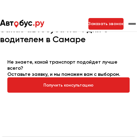
Главная
Автопарк
Заказать автобус
Автобус на 4 дня
Заказать звонок
Заказ автобуса на 4 дня с
водителем в Самаре
Москва
Санкт-Петербург
Новосибирск
Екатеринбург
Самара
Казань
Тольятти
Не знаете, какой транспорт подойдет лучше
всего?
Оставьте заявку, и мы поможем вам с выбором.
Архангельск
Получить консультацию
Астрахань
Барнаул
Белгород
Брянск