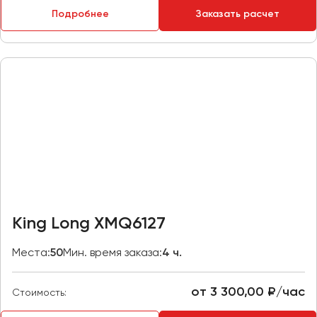
Макеевка
Подробнее
Заказать расчет
Махачкала
Москва
Мурманск
Набережные Челны
Нижний Новгород
Нижний Тагил
Новокузнецк
Новороссийск
Новосибирск
King Long XMQ6127
Омск
Места:
50
Мин. время заказа:
4 ч.
Орёл
Оренбург
от 3 300,00 ₽/час
Стоимость:
Пенза