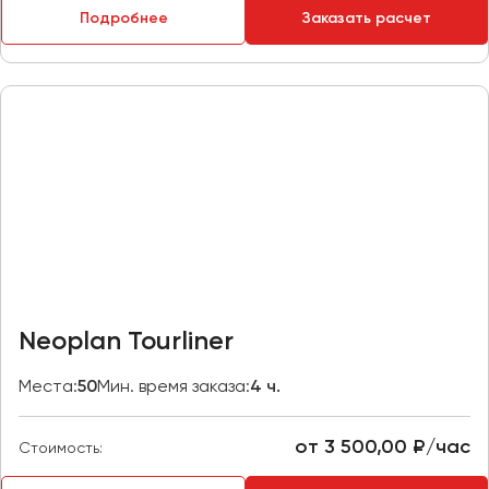
Подробнее
Заказать расчет
Пермь
Петрозаводск
Псков
Ростов-на-Дону
Рязань
Самара
Санкт-Петербург
Саранск
Саратов
Neoplan Tourliner
Севастополь
Симферополь
Места:
50
Мин. время заказа:
4 ч.
Смоленск
Сочи
от 3 500,00 ₽/час
Стоимость:
Ставрополь