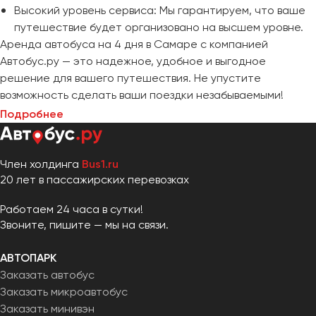
Высокий уровень сервиса: Мы гарантируем, что ваше
путешествие будет организовано на высшем уровне.
Аренда автобуса на 4 дня в Самаре с компанией
Автобус.ру — это надежное, удобное и выгодное
решение для вашего путешествия. Не упустите
возможность сделать ваши поездки незабываемыми!
Подробнее
Член холдинга
Bus1.ru
20 лет в пассажирских перевозках
Работаем 24 часа в сутки!
Звоните, пишите — мы на связи.
АВТОПАРК
Заказать автобус
Заказать микроавтобус
Заказать минивэн