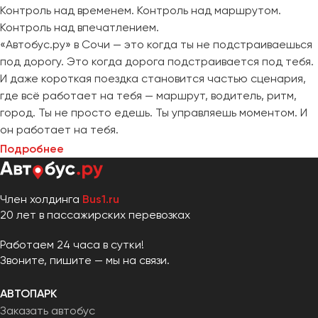
Контроль над временем. Контроль над маршрутом.
Контроль над впечатлением.
«Автобус.ру» в Сочи — это когда ты не подстраиваешься
под дорогу. Это когда дорога подстраивается под тебя.
И даже короткая поездка становится частью сценария,
где всё работает на тебя — маршрут, водитель, ритм,
город. Ты не просто едешь. Ты управляешь моментом. И
он работает на тебя.
Подробнее
Член холдинга
Bus1.ru
20 лет в пассажирских перевозках
Работаем 24 часа в сутки!
Звоните, пишите — мы на связи.
АВТОПАРК
Заказать автобус