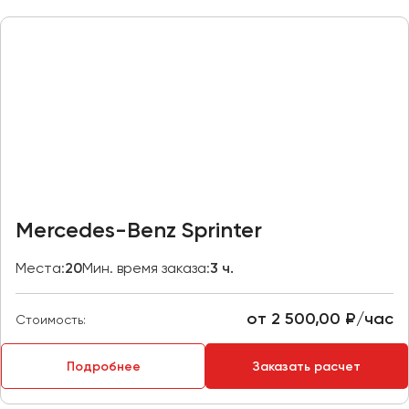
Казань
Калининград
Калуга
Кемерово
Керчь
Киров
Краснодар
Красноярск
Mercedes-Benz Sprinter
Курган
Места:
20
Мин. время заказа:
3 ч.
Курск
от 2 500,00 ₽/час
Липецк
Стоимость:
Луганск
Подробнее
Заказать расчет
Магнитогорск