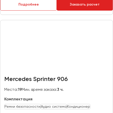
Подробнее
Заказать расчет
Пермь
Петрозаводск
Псков
Ростов-на-Дону
Рязань
Самара
Санкт-Петербург
Саранск
Саратов
Mercedes Sprinter 906
Севастополь
Симферополь
Места:
19
Мин. время заказа:
3 ч.
Смоленск
Комплектация
Сочи
Ремни безопасности
Аудио система
Кондиционер
Ставрополь