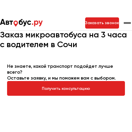
Главная
Автопарк
Заказать микроавтобус
Заказать звонок
Микроавтобус на 3 часа
Заказ микроавтобуса на 3 часа
с водителем в Сочи
Москва
Санкт-Петербург
Новосибирск
Екатеринбург
Самара
Казань
Тольятти
Не знаете, какой транспорт подойдет лучше
всего?
Оставьте заявку, и мы поможем вам с выбором.
Архангельск
Астрахань
Получить консультацию
Барнаул
Белгород
Брянск