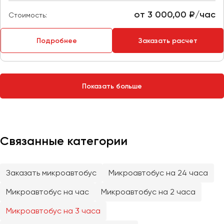
Сургут
от 3 000,00 ₽/час
Стоимость:
Тверь
Подробнее
Заказать расчет
Тольятти
Томск
Тула
Тюмень
Показать больше
Улан-Удэ
Ульяновск
Уфа
Связанные категории
Феодосия
Заказать микроавтобус
Микроавтобус на 24 часа
Хабаровск
Микроавтобус на час
Микроавтобус на 2 часа
Микроавтобус на 3 часа
Чебоксары