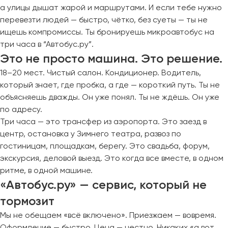
а улицы дышат жарой и маршрутами. И если тебе нужно
перевезти людей — быстро, чётко, без суеты — ты не
ищешь компромиссы. Ты бронируешь микроавтобус на
три часа в “Автобус.ру”.
Это не просто машина. Это решение.
18–20 мест. Чистый салон. Кондиционер. Водитель,
который знает, где пробка, а где — короткий путь. Ты не
объясняешь дважды. Он уже понял. Ты не ждёшь. Он уже
по адресу.
Три часа — это трансфер из аэропорта. Это заезд в
центр, остановка у Зимнего театра, развоз по
гостиницам, площадкам, берегу. Это свадьба, форум,
экскурсия, деловой выезд. Это когда все вместе, в одном
ритме, в одной машине.
«Автобус.ру» — сервис, который не
тормозит
Мы не обещаем «всё включено». Приезжаем — вовремя.
Оформление — быстро. Цена — честно. Никаких «а вот