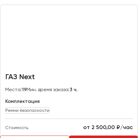
Макеевка
Махачкала
Москва
Мурманск
Набережные Челны
Нижний Новгород
Нижний Тагил
Новокузнецк
ГАЗ Next
Новороссийск
Новосибирск
Места:
19
Мин. время заказа:
3 ч.
Комплектация
Омск
Орёл
Ремни безопасности
Оренбург
от 2 500,00 ₽/час
Стоимость:
Пенза