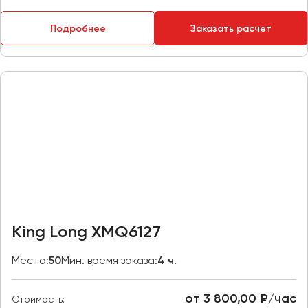
Макеевка
Махачкала
Подробнее
Заказать расчет
Москва
Мурманск
Набережные Челны
Нижний Новгород
Нижний Тагил
Новокузнецк
Новороссийск
Новосибирск
King Long XMQ6127
Омск
Орёл
Места:
50
Мин. время заказа:
4 ч.
Оренбург
от 3 800,00 ₽/час
Стоимость:
Пенза