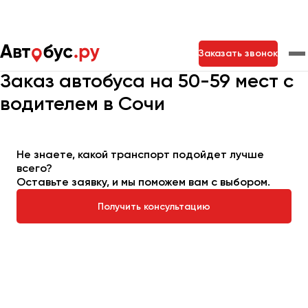
Главная
Автопарк
Заказать автобус
Заказать звонок
Автобус на 50-59 мест
Заказ автобуса на 50-59 мест с
водителем в Сочи
Москва
Санкт-Петербург
Новосибирск
Екатеринбург
Самара
Казань
Тольятти
Не знаете, какой транспорт подойдет лучше
всего?
Оставьте заявку, и мы поможем вам с выбором.
Архангельск
Астрахань
Получить консультацию
Барнаул
Белгород
Брянск