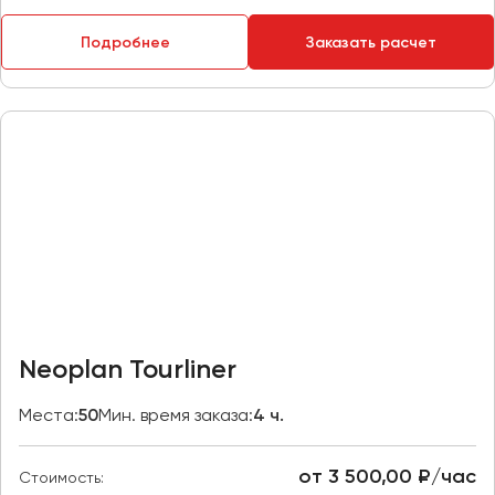
Пермь
Подробнее
Заказать расчет
Петрозаводск
Псков
Ростов-на-Дону
Рязань
Самара
Санкт-Петербург
Саранск
Саратов
Севастополь
Neoplan Tourliner
Симферополь
Смоленск
Места:
50
Мин. время заказа:
4 ч.
Сочи
Ставрополь
от 3 500,00 ₽/час
Стоимость: