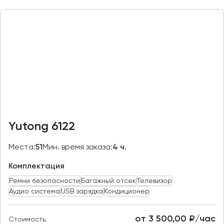
Казань
Калининград
Калуга
Кемерово
Керчь
Киров
Краснодар
Красноярск
Yutong 6122
Курган
Места:
51
Мин. время заказа:
4 ч.
Курск
Комплектация
Липецк
Ремни безопасности
Багажный отсек
Телевизор
Луганск
Аудио система
USB зарядка
Кондиционер
Магнитогорск
от 3 500,00 ₽/час
Стоимость: