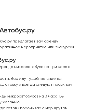
Автобус.ру
обус.ру предлагает вам аренду
рпоративное мероприятие или экскурсия
ус.ру
Аренда микроавтобуса на три часа в
сти. Вас ждут удобные сиденья,
одготовку и всегда следуют правилам
нды микроавтобусов на 3 часа. Вы
у желанию.
гда готовы помочь вам с маршрутом