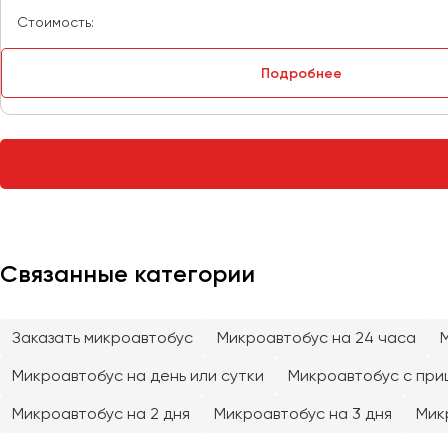
Стоимость:
Тверь
Тольятти
Подробнее
Томск
Тула
Тюмень
Улан-Удэ
Ульяновск
Уфа
Связанные категории
Феодосия
Заказать микроавтобус
Микроавтобус на 24 часа
Хабаровск
Микроавтобус на день или сутки
Микроавтобус с при
Чебоксары
Микроавтобус на 2 дня
Микроавтобус на 3 дня
Мик
Челябинск