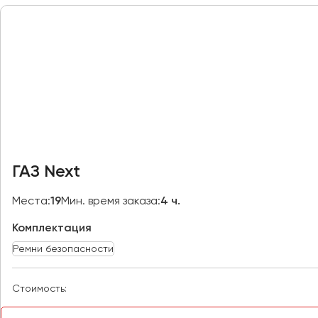
Махачкала
Москва
Мурманск
Набережные Челны
Нижний Новгород
Нижний Тагил
Новокузнецк
Новороссийск
ГАЗ Next
Новосибирск
Места:
19
Мин. время заказа:
4 ч.
Омск
Комплектация
Орёл
Ремни безопасности
Оренбург
Стоимость:
Пенза
Пермь