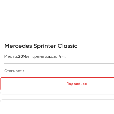
Владивосток
Владикавказ
Владимир
Волгоград
Волжский
Вологда
Популярный
Mercedes Sprinter Classic
Воронеж
Места:
20
Мин. время заказа:
4 ч.
Донецк
Стоимость:
Евпатория
Екатеринбург
Подробнее
Иваново
Ижевск
Иркутск