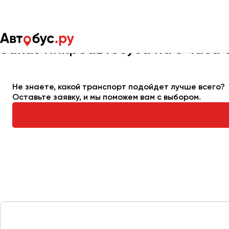
Главная
Автопарк
Заказать микроавтобус
Микроавтобус
Заказ микроавтобуса на 3 часа 
Москва
Санкт-Пете
Не знаете, какой транспорт подойдет лучше всего?
Оставьте заявку, и мы поможем вам с выбором.
Архангельск
Астрахань
Барнаул
Белгород
Брянск
Великий Новгород