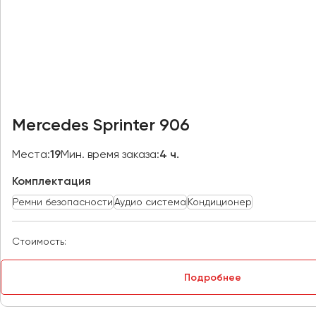
Казань
Калининград
Калуга
Кемерово
Керчь
Киров
Mercedes Sprinter 906
Краснодар
Красноярск
Места:
19
Мин. время заказа:
4 ч.
Курган
Комплектация
Курск
Ремни безопасности
Аудио система
Кондиционер
Липецк
Стоимость:
Луганск
Подробнее
Магнитогорск
Макеевка