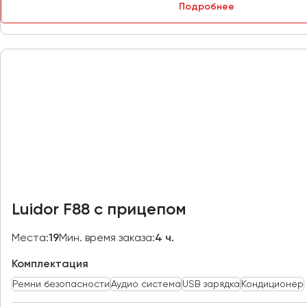
Подробнее
Петрозаводск
Псков
Ростов-на-Дону
Рязань
Самара
Санкт-Петербург
Саранск
Саратов
Севастополь
Luidor F88 с прицепом
Симферополь
Смоленск
Места:
19
Мин. время заказа:
4 ч.
Сочи
Комплектация
Ставрополь
Ремни безопасности
Аудио система
USB зарядка
Кондиционер
Сургут