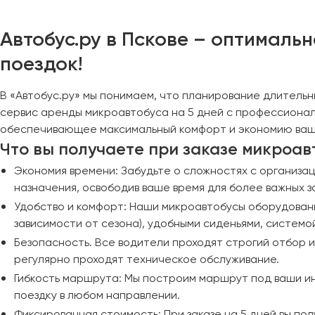
Череповец
Чита
Автобус.ру в Пскове – оптималь
поездок!
Якутск
Ялта
В «Автобус.ру» мы понимаем, что планирование длитель
Ярославль
сервис аренды микроавтобуса на 5 дней с профессионал
обеспечивающее максимальный комфорт и экономию ваш
Что вы получаете при заказе микроавт
Экономия времени: Забудьте о сложностях с организац
назначения, освободив ваше время для более важных 
Удобство и комфорт: Наши микроавтобусы оборудован
зависимости от сезона), удобными сиденьями, систем
Безопасность. Все водители проходят строгий отбор 
регулярно проходят техническое обслуживание.
Гибкость маршрута: Мы построим маршрут под ваши ин
поездку в любом направлении.
Фиксированная стоимость: При заказе на 5 дней вы п