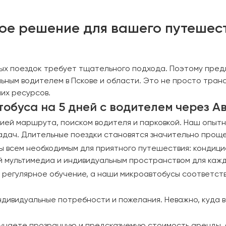
ное решение для вашего путешес
ных поездок требует тщательного подхода. Поэтому пред
ьным водителем в Пскове и области. Это не просто тран
их ресурсов.
обуса на 5 дней с водителем через Ав
ией маршрута, поиском водителя и парковкой. Наш опытны
задач. Длительные поездки становятся значительно проще
ы всем необходимым для приятного путешествия: кондици
ой мультимедиа и индивидуальным пространством для каж
и регулярное обучение, а наши микроавтобусы соответст
дивидуальные потребности и пожелания. Неважно, куда в
олучаете прозрачную и предсказуемую стоимость аренды, 