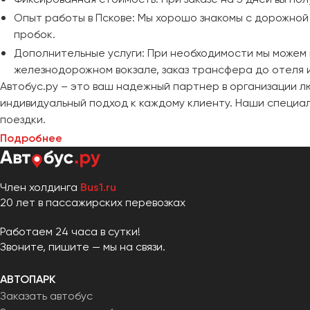
Опыт работы в Пскове: Мы хорошо знакомы с дорожной
пробок.
Дополнительные услуги: При необходимости мы можем 
железнодорожном вокзале, заказ трансфера до отеля 
Автобус.ру – это ваш надежный партнер в организации 
индивидуальный подход к каждому клиенту. Наши специа
поездки.
Подробнее
Член холдинга
Bus1.ru
20 лет в пассажирских перевозках
Работаем 24 часа в сутки!
Звоните, пишите — мы на связи.
АВТОПАРК
Заказать автобус