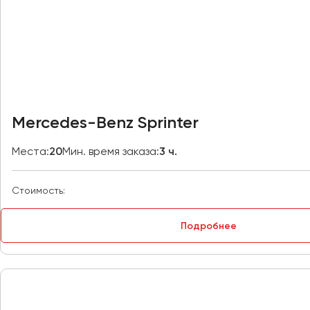
Казань
Калининград
Калуга
Кемерово
Керчь
Киров
Mercedes-Benz Sprinter
Краснодар
Красноярск
Места:
20
Мин. время заказа:
3 ч.
Курган
Курск
Стоимость:
Липецк
Подробнее
Луганск
Магнитогорск
Макеевка
Махачкала