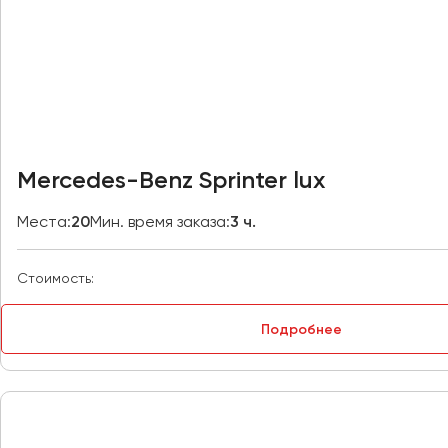
Владивосток
Владикавказ
Владимир
Волгоград
Волжский
Вологда
Воронеж
Mercedes-Benz Sprinter lux
Донецк
Места:
20
Мин. время заказа:
3 ч.
Евпатория
Стоимость:
Екатеринбург
Подробнее
Иваново
Ижевск
Иркутск