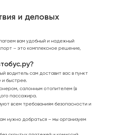
твия и деловых
лагаем вам удобный и надежный
спорт – это комплексное решение,
тобус.ру?
й водитель сам доставит вас в пункт
 и быстрее.
онером, салонным отопителем (в
дого пассажира.
вуют всем требованиям безопасности и
ам нужно добраться – мы организуем
без скрытых платежей и комиссий.