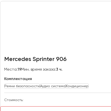
Петрозаводск
Псков
Ростов-на-Дону
Рязань
Самара
Санкт-Петербург
Саранск
Mercedes Sprinter 906
Саратов
Севастополь
Места:
19
Мин. время заказа:
3 ч.
Симферополь
Комплектация
Смоленск
Ремни безопасности
Аудио система
Кондиционер
Сочи
Ставрополь
Стоимость:
Сургут