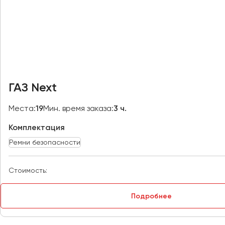
Москва
Мурманск
Набережные Челны
Нижний Новгород
Нижний Тагил
ГАЗ Next
Новокузнецк
Новороссийск
Места:
19
Мин. время заказа:
3 ч.
Новосибирск
Комплектация
Ремни безопасности
Омск
Орёл
Стоимость:
Оренбург
Подробнее
Пенза
Пермь