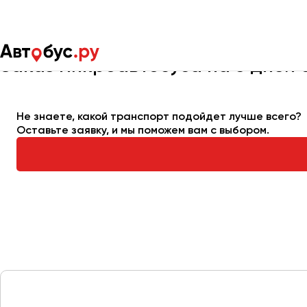
Главная
Автопарк
Заказать микроавтобус
Микроавтобус
Заказ микроавтобуса на 5 дней 
Москва
Санкт-Пете
Не знаете, какой транспорт подойдет лучше всего?
Оставьте заявку, и мы поможем вам с выбором.
Архангельск
Астрахань
Барнаул
Белгород
Брянск
Великий Новгород