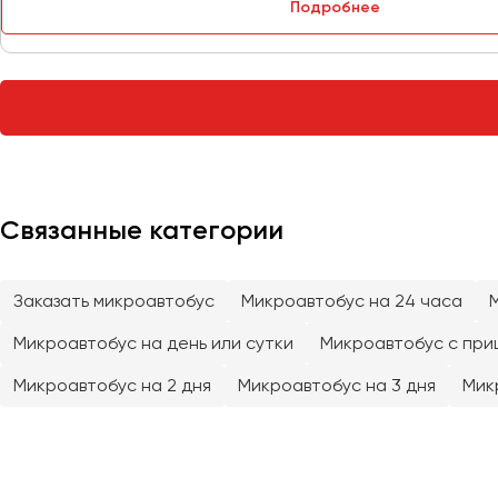
Подробнее
Тверь
Тольятти
Томск
Тула
Тюмень
Улан-Удэ
Связанные категории
Ульяновск
Уфа
Заказать микроавтобус
Микроавтобус на 24 часа
Феодосия
Микроавтобус на день или сутки
Микроавтобус с при
Хабаровск
Микроавтобус на 2 дня
Микроавтобус на 3 дня
Мик
Чебоксары
Челябинск