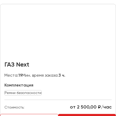
Макеевка
Махачкала
Москва
Мурманск
Набережные Челны
Нижний Новгород
Нижний Тагил
Новокузнецк
ГАЗ Next
Новороссийск
Новосибирск
Места:
19
Мин. время заказа:
3 ч.
Комплектация
Омск
Орёл
Ремни безопасности
Оренбург
от 2 500,00 ₽/час
Стоимость:
Пенза