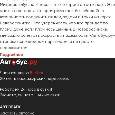
Микроавтобус на 3 часа — это не просто транспорт. Это
часть вашего дня, которая работает без сбоев. Это
возможность соединить людей, задачи и точки на карте
Новороссийска. Это уверенность, что всё пройдёт по
плану, даже если план насыщенный. В Новороссийске,
где важно сочетать скорость и надёжность, «Автобус.ру»
становится надежным партнёром, а не просто
перевозчиком.
Подробнее
Член холдинга
Bus1.ru
20 лет в пассажирских перевозках
Работаем 24 часа в сутки!
Звоните, пишите — мы на связи.
АВТОПАРК
Заказать автобус