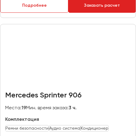
Подробнее
Заказать расчет
Пермь
Петрозаводск
Псков
Ростов-на-Дону
Рязань
Самара
Санкт-Петербург
Саранск
Саратов
Mercedes Sprinter 906
Севастополь
Симферополь
Места:
19
Мин. время заказа:
3 ч.
Смоленск
Комплектация
Сочи
Ремни безопасности
Аудио система
Кондиционер
Ставрополь