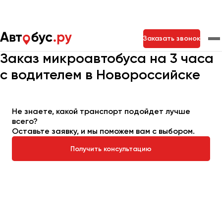
Главная
Автопарк
Заказать микроавтобус
Заказать звонок
Микроавтобус на 3 часа
Заказ микроавтобуса на 3 часа
с водителем в Новороссийске
Москва
Санкт-Петербург
Новосибирск
Екатеринбург
Самара
Казань
Тольятти
Не знаете, какой транспорт подойдет лучше
всего?
Оставьте заявку, и мы поможем вам с выбором.
Архангельск
Астрахань
Получить консультацию
Барнаул
Белгород
Брянск