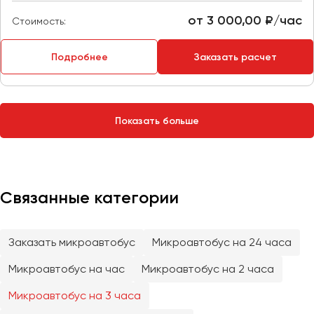
Сургут
от 3 000,00 ₽/час
Стоимость:
Тверь
Подробнее
Заказать расчет
Тольятти
Томск
Тула
Тюмень
Показать больше
Улан-Удэ
Ульяновск
Уфа
Связанные категории
Феодосия
Заказать микроавтобус
Микроавтобус на 24 часа
Хабаровск
Микроавтобус на час
Микроавтобус на 2 часа
Микроавтобус на 3 часа
Чебоксары