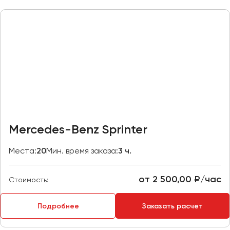
Казань
Калининград
Калуга
Кемерово
Керчь
Киров
Краснодар
Красноярск
Mercedes-Benz Sprinter
Курган
Места:
20
Мин. время заказа:
3 ч.
Курск
от 2 500,00 ₽/час
Липецк
Стоимость:
Луганск
Подробнее
Заказать расчет
Магнитогорск