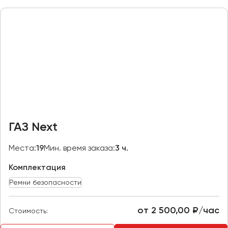
Макеевка
Махачкала
Москва
Мурманск
Набережные Челны
Нижний Новгород
Нижний Тагил
Новокузнецк
ГАЗ Next
Новороссийск
Новосибирск
Места:
19
Мин. время заказа:
3 ч.
Комплектация
Омск
Орёл
Ремни безопасности
Оренбург
от 2 500,00 ₽/час
Стоимость:
Пенза