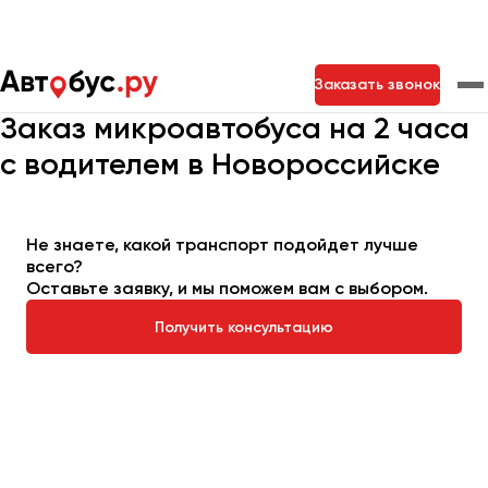
Главная
Автопарк
Заказать микроавтобус
Заказать звонок
Микроавтобус на 2 часа
Заказ микроавтобуса на 2 часа
с водителем в Новороссийске
Москва
Санкт-Петербург
Новосибирск
Екатеринбург
Самара
Казань
Тольятти
Не знаете, какой транспорт подойдет лучше
всего?
Оставьте заявку, и мы поможем вам с выбором.
Архангельск
Астрахань
Получить консультацию
Барнаул
Белгород
Брянск