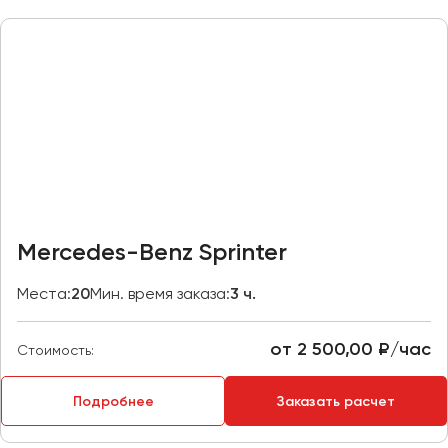
Казань
Калининград
Калуга
Кемерово
Керчь
Киров
Краснодар
Красноярск
Mercedes-Benz Sprinter
Курган
Места:
20
Мин. время заказа:
3 ч.
Курск
от 2 500,00 ₽/час
Липецк
Стоимость:
Луганск
Подробнее
Заказать расчет
Магнитогорск