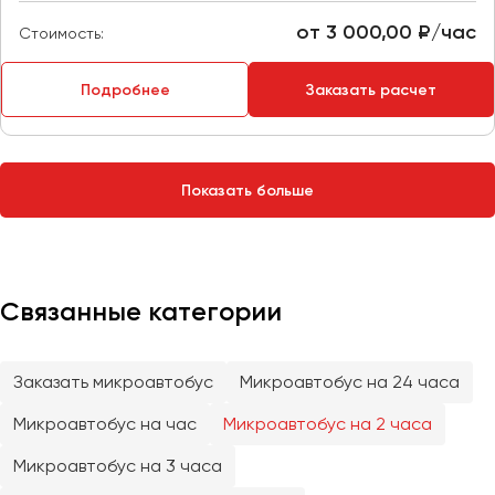
Сургут
от 3 000,00 ₽/час
Стоимость:
Тверь
Подробнее
Заказать расчет
Тольятти
Томск
Тула
Тюмень
Показать больше
Улан-Удэ
Ульяновск
Уфа
Связанные категории
Феодосия
Заказать микроавтобус
Микроавтобус на 24 часа
Хабаровск
Микроавтобус на час
Микроавтобус на 2 часа
Микроавтобус на 3 часа
Чебоксары