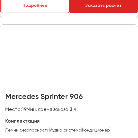
Подробнее
Заказать расчет
Пермь
Петрозаводск
Псков
Ростов-на-Дону
Рязань
Самара
Санкт-Петербург
Саранск
Саратов
Mercedes Sprinter 906
Севастополь
Симферополь
Места:
19
Мин. время заказа:
3 ч.
Смоленск
Комплектация
Сочи
Ремни безопасности
Аудио система
Кондиционер
Ставрополь